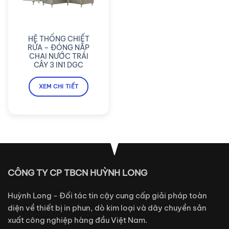
HỆ THỐNG CHIẾT
RỬA – ĐÓNG NẮP
CHAI NƯỚC TRÁI
CÂY 3 IN1 DGC
XEM CHI TIẾT
CÔNG TY CP TBCN HUỲNH LONG
Huỳnh Long - Đối tác tin cậy cung cấp giải pháp toàn
diện về thiết bị in phun, dò kim loại và dây chuyền sản
xuất công nghiệp hàng đầu Việt Nam.