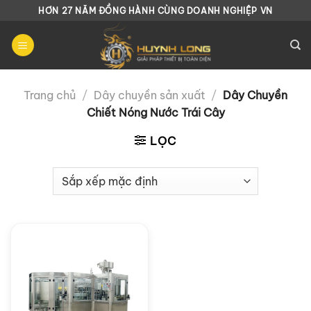
Chuyển
HƠN 27 NĂM ĐỒNG HÀNH CÙNG DOANH NGHIỆP VN
đến
nội
dung
Trang chủ
/
Dây chuyền sản xuất
/
Dây Chuyền
Chiết Nóng Nước Trái Cây
LỌC