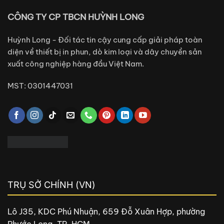
CÔNG TY CP TBCN HUỲNH LONG
Huỳnh Long - Đối tác tin cậy cung cấp giải pháp toàn
diện về thiết bị in phun, dò kim loại và dây chuyền sản
xuất công nghiệp hàng đầu Việt Nam.
MST: 0301447031
TRỤ SỞ CHÍNH (VN)
Lô J35, KDC Phú Nhuận, 659 Đỗ Xuân Hợp, phường
Phước Long, TP. HCM.