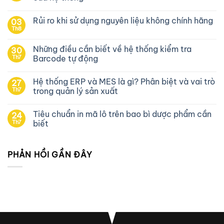
Rủi ro khi sử dụng nguyên liệu không chính hãng
03
Th8
Những điều cần biết về hệ thống kiểm tra
30
Th7
Barcode tự động
Hệ thống ERP và MES là gì? Phân biệt và vai trò
27
Th7
trong quản lý sản xuất
Tiêu chuẩn in mã lô trên bao bì dược phẩm cần
24
Th7
biết
PHẢN HỒI GẦN ĐÂY