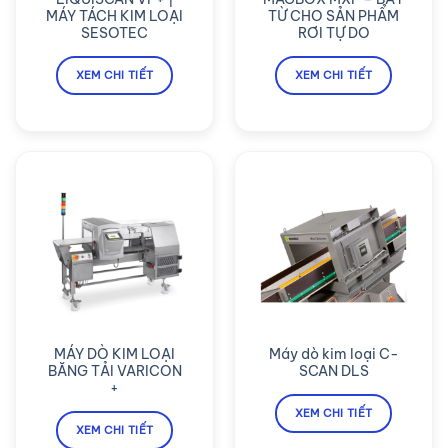
MÁY TÁCH KIM LOẠI
TỪ CHO SẢN PHẨM
SESOTEC
RƠI TỰ DO
XEM CHI TIẾT
XEM CHI TIẾT
MÁY DÒ KIM LOẠI
Máy dò kim loại C-
BĂNG TẢI VARICON
SCAN DLS
+
XEM CHI TIẾT
XEM CHI TIẾT