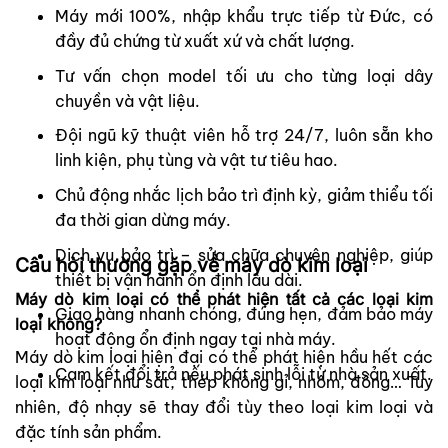
Máy mới 100%, nhập khẩu trực tiếp từ Đức, có
đầy đủ chứng từ xuất xứ và chất lượng.
Tư vấn chọn model tối ưu cho từng loại dây
chuyền và vật liệu.
Đội ngũ kỹ thuật viên hỗ trợ 24/7, luôn sẵn kho
linh kiện, phụ tùng và vật tư tiêu hao.
Chủ động nhắc lịch bảo trì định kỳ, giảm thiểu tối
đa thời gian dừng máy.
Dịch vụ bảo trì – sửa chữa chuyên nghiệp, giúp
Câu hỏi thường gặp về máy dò kim loại
thiết bị vận hành ổn định lâu dài.
Máy dò kim loại có thể phát hiện tất cả các loại kim
Giao hàng nhanh chóng, đúng hẹn, đảm bảo máy
loại không?
hoạt động ổn định ngay tại nhà máy.
Máy dò kim loại hiện đại có thể phát hiện hầu hết các
Cam kết đổi trả nếu phát sinh lỗi từ nhà sản xuất.
loại kim loại như sắt, thép không gỉ, nhôm, đồng… Tuy
nhiên, độ nhạy sẽ thay đổi tùy theo loại kim loại và
đặc tính sản phẩm.