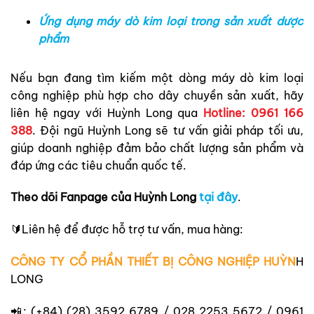
Ứng dụng máy dò kim loại trong sản xuất dược
phẩm
Nếu bạn đang tìm kiếm một dòng máy dò kim loại
công nghiệp phù hợp cho dây chuyền sản xuất, hãy
liên hệ ngay với Huỳnh Long qua
Hotline: 0961 166
388
. Đội ngũ Huỳnh Long sẽ tư vấn giải pháp tối ưu,
giúp doanh nghiệp đảm bảo chất lượng sản phẩm và
đáp ứng các tiêu chuẩn quốc tế.
Theo dõi Fanpage của Huỳnh Long
tại đây
.
🔰Liên hệ để được hỗ trợ tư vấn, mua hàng:
CÔNG TY CỔ PHẦN THIẾT BỊ CÔNG NGHIỆP HUỲN
H
LONG
📲: (+84) (28) 3592 6789 / 028 2253 5672 / 0961