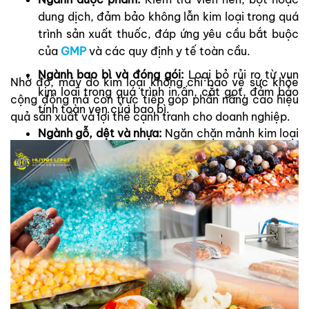
dung dịch, đảm bảo không lẫn kim loại trong quá
trình sản xuất thuốc, đáp ứng yêu cầu bắt buộc
của
GMP
và các quy định y tế toàn cầu.
Ngành bao bì và đóng gói:
Loại bỏ rủi ro từ vụn
Nhờ đó, máy dò kim loại không chỉ bảo vệ sức khỏe
kim loại trong quá trình in ấn, cắt gọt, đảm bảo
cộng đồng mà còn trực tiếp góp phần nâng cao hiệu
tính toàn vẹn của bao bì.
quả sản xuất và lợi thế cạnh tranh cho doanh nghiệp.
Ngành gỗ, dệt và nhựa:
Ngăn chặn mảnh kim loại
lẫn trong nguyên liệu thô gây hỏng hóc thiết bị
sản xuất và làm giảm chất lượng thành phẩm.
Ngành tái chế:
Hỗ trợ phân loại
vật liệu đơn chất
và vật liệu tái chế, nâng cao tỷ lệ tái sử dụng và
giảm chi phí xử lý.