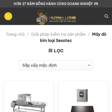
Chuyển
HƠN 27 NĂM ĐỒNG HÀNH CÙNG DOANH NGHIỆP VN
đến
nội
dung
Trang chủ
/
Giải pháp kiểm tra sản phẩm
/
Máy dò
kim loại Sesotec
LỌC