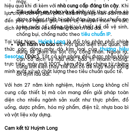
máy.
hiệu quả khi đi kèm với
nhà cung cấp đáng tin cậy
. Khi
Tiêu chuẩn an toàn và vệ sinh:
Với thực phẩm và
lựa chọn đơn vị phân phối, doanh nghiệp nên cân nhắc
dược phẩm, thiết bị phải đáp ứng tiêu chuẩn an
đến yếu tố nguồn gốc thiết bị, chuyên môn tư vấn,
toàn quốc tế, đồng thời có thiết kế dễ vệ sinh,
dịch vụ hậu mãi và khả năng bảo trì lâu dài.
chống bụi, chống nước theo
tiêu chuẩn IP
.
Tại Việt Nam,
Huỳnh Long
là đối tác phân phối chính
Vận hành và bảo trì:
Một giao diện trực quan, dễ
thức các dòng máy dò kim loại của
thương hiệu
dùng sẽ giảm sai sót cho công nhân. Ngoài ra,
Sesotec
(Đức)
. Tất cả sản phẩm đều được nhập khẩu
cần có dịch vụ hậu mãi, bảo trì nhanh chóng,
trực tiếp, máy mới 100%, kèm đầy đủ chứng từ chứng
cùng linh kiện thay thế sẵn có để máy hoạt động
minh xuất xứ và chất lượng theo tiêu chuẩn quốc tế.
ổn định lâu dài.
Với hơn 27 năm kinh nghiệm, Huỳnh Long không chỉ
cung cấp thiết bị mà còn mang đến giải pháp toàn
diện cho nhiều ngành sản xuất như thực phẩm, đồ
uống, dược phẩm, hóa mỹ phẩm, điện tử, nhựa bao bì
và vật liệu xây dựng.
Cam kết từ Huỳnh Long