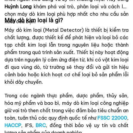
Huỳnh Long
khám phá vai trò, phân loại và cách lựa
chọn máy dò kim loại phù hợp nhất cho nhu cầu sản
Máy dò kim loại là gì?
xuất của bạn.
Máy dò kim loại (Metal Detector) là thiết bị kiểm tra
chất lượng, được thiết kế để phát hiện và loại bỏ các
tạp chất kim loại lẫn trong nguyên liệu hoặc thành
phẩm trong quá trình sản xuất. Thiết bị này hoạt động
dựa trên nguyên lý cảm ứng điện từ, khi có vật kim loại
đi qua vùng dò, từ trường sẽ thay đổi và gửi tín hiệu
cảnh báo hoặc kích hoạt cơ chế loại bỏ sản phẩm lỗi
khỏi dây chuyền.
Trong các ngành thực phẩm, dược phẩm, thủy sản,
hóa mỹ phẩm và bao bì, máy dò kim loại công nghiệp
giữ vai trò then chốt trong việc đảm bảo tiêu chuẩn an
toàn, tuân thủ các quy định quốc tế như
FSSC 22000
,
HACCP
, IFS,
BRC
, đồng thời bảo vệ uy tín và chất
lượng sản phẩm của doanh nghiệp.