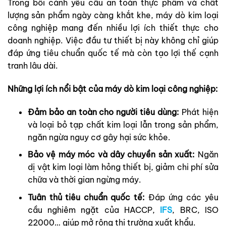
Trong bối cảnh yêu cầu an toàn thực phẩm và chất
lượng sản phẩm ngày càng khắt khe, máy dò kim loại
công nghiệp mang đến nhiều lợi ích thiết thực cho
doanh nghiệp. Việc đầu tư thiết bị này không chỉ giúp
đáp ứng tiêu chuẩn quốc tế mà còn tạo lợi thế cạnh
tranh lâu dài.
Những lợi ích nổi bật của máy dò kim loại công nghiệp:
Đảm bảo an toàn cho người tiêu dùng:
Phát hiện
và loại bỏ tạp chất kim loại lẫn trong sản phẩm,
ngăn ngừa nguy cơ gây hại sức khỏe.
Bảo vệ máy móc và dây chuyền sản xuất:
Ngăn
dị vật kim loại làm hỏng thiết bị, giảm chi phí sửa
chữa và thời gian ngừng máy.
Tuân thủ tiêu chuẩn quốc tế:
Đáp ứng các yêu
cầu nghiêm ngặt của HACCP,
IFS
, BRC, ISO
22000… giúp mở rộng thị trường xuất khẩu.