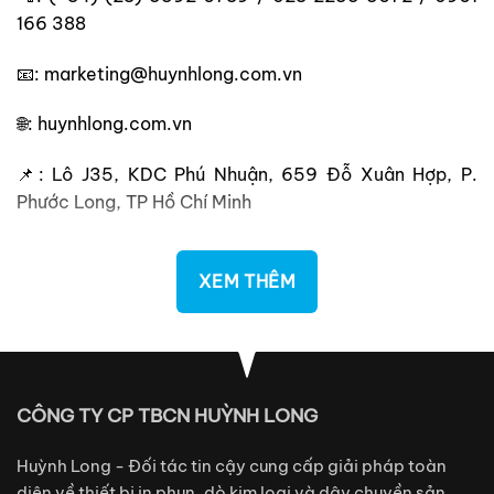
166 388
📧: marketing@huynhlong.com.vn
🌐: huynhlong.com.vn
📌: Lô J35, KDC Phú Nhuận, 659 Đỗ Xuân Hợp, P.
Phước Long, TP Hồ Chí Minh
XEM THÊM
CÔNG TY CP TBCN HUỲNH LONG
Huỳnh Long - Đối tác tin cậy cung cấp giải pháp toàn
diện về thiết bị in phun, dò kim loại và dây chuyền sản