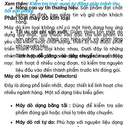
Xem thêm:
Kiểm tra trực quan tự động giúp tránh thu
Nâng cao uy tín thương hiệu:
Sản phẩm đạt chất
hồi sản phẩm
lượng ổn định, tạo niềm tin và giữ chân khách
Phân loại máy dò kim loại
hàng.
Máy dò kim loại không chỉ có một hình dạng hay ứng
Tối ưu chi phí sản xuất:
Giảm thiểu tổn thất do
dụng duy nhất. Tùy thuộc vào đặc thù sản phẩm và
sản phẩm lỗi, nâng cao hiệu suất và giảm lãng
yêu cầu kiểm soát chất lượng, thiết bị này được phát
phí nguyên liệu.
triển thành nhiều loại khác nhau. Dưới đây là những
Tích hợp dễ dàng vào dây chuyền:
Hoạt động
nhóm chính thường được sử dụng trong sản xuất hiện
linh hoạt ở nhiều công đoạn, từ kiểm tra nguyên
nay:
liệu đầu vào đến thành phẩm trước khi đóng gói.
Máy dò kim loại (Metal Detectors)
Đây là dòng phổ biến nhất, được thiết kế linh hoạt cho
nhiều ngành hàng. Một số dạng tiêu biểu gồm:
Máy dò dạng băng tải :
Dùng để kiểm tra sản
phẩm đóng gói hoặc chai lọ trên dây chuyền.
Máy dò rơi tự do:
Phù hợp với nguyên liệu dạng