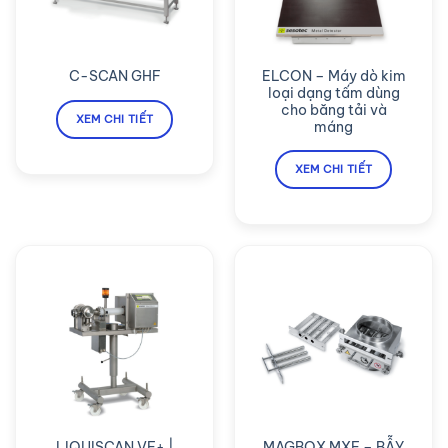
ELCON – Máy dò kim
C-SCAN GHF
loại dạng tấm dùng
cho băng tải và
XEM CHI TIẾT
máng
XEM CHI TIẾT
LIQUISCAN VF+ |
MAGBOX MXF – BẪY