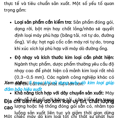
thực tế và tiêu chuẩn sản xuất. Một số yếu tố quan
trọng gồm:
Loại sản phẩm cần kiểm tra:
Sản phẩm đóng gói,
dạng rời, bột mịn hay chất lỏng/nhão sẽ quyết
định loại máy phù hợp (băng tải, rơi tự do, đường
ống). Ví dụ: hạt ngũ cốc cần máy rơi tự do, trong
khi xúc xích lại phù hợp với máy dò đường ống.
Độ nhạy và kích thước kim loại cần phát hiện:
Ngành thực phẩm, dược phẩm thường yêu cầu độ
nhạy cao để phát hiện cả mảnh kim loại rất nhỏ
(0,3–0,5 mm). Các ngành công nghiệp khác có
Xem thêm:
5 mẹo khi sử dụng máy dò kim loại giúp
thể chỉ cần mức phát hiện lớn hơn.
đảm bảo hiệu suất
Khả năng tích hợp với dây chuyền sản xuất:
Máy
cần dễ kết nối với băng tải, cân kiểm tra trọng
Địa chỉ bán máy dò kim loại uy tín, chất lượng
lượng hoặc hệ thống đóng gói sẵn có, nhằm tạo
cao
luồng sản xuất liên tục và giảm thời gian dừng
Một chiếc máy dò kim loại tốt chỉ thật sự phát huy