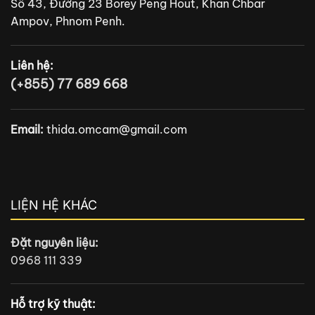
Số 43, Đường 23 Borey Peng Hout, Khan Chbar
Ampov, Phnom Penh.
Liên hệ:
(+855) 77 689 668
Email:
thida.omcam@gmail.com
LIỆN HỆ KHÁC
Đặt nguyên liệu:
0968 111 339
Hỗ trợ kỹ thuật: