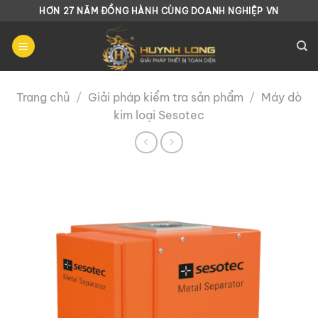
Chuyển
HƠN 27 NĂM ĐỒNG HÀNH CÙNG DOANH NGHIỆP VN
đến
nội
dung
Trang chủ
/
Giải pháp kiểm tra sản phẩm
/
Máy dò
kim loại Sesotec