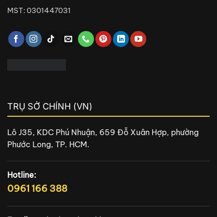
MST: 0301447031
TRỤ SỞ CHÍNH (VN)
Lô J35, KDC Phú Nhuận, 659 Đỗ Xuân Hợp, phường
Phước Long, TP. HCM.
Hotline:
0961 166 388