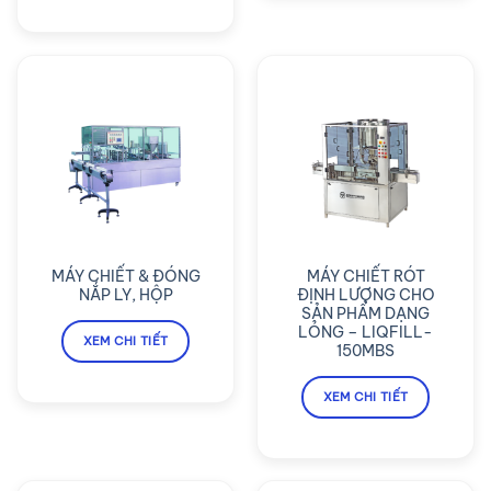
MÁY CHIẾT & ĐÓNG
MÁY CHIẾT RÓT
NẮP LY, HỘP
ĐỊNH LƯỢNG CHO
SẢN PHẨM DẠNG
LỎNG – LIQFILL-
XEM CHI TIẾT
150MBS
XEM CHI TIẾT