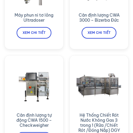
Máy phun ni tơ lỏng
Cân định lượng CWA
Ultradoser
3000 – Bizerba Đức
XEM CHI TIẾT
XEM CHI TIẾT
Cân định lượng tự
Hệ Thống Chiết Rót
động CWA 1500 –
Nước Không Gas 3
Checkweigher
trong 1 (Rửa /Chiết
Rót /Đóng Nắp) DGY