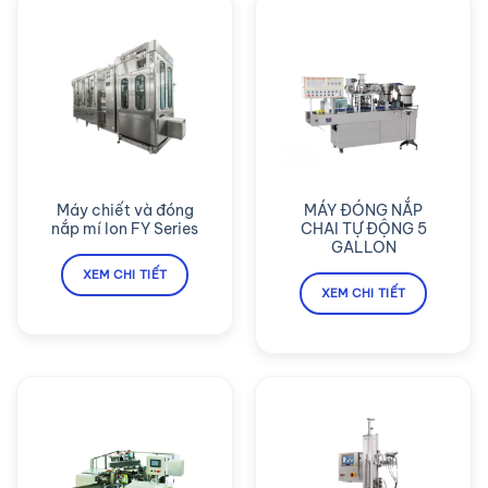
Máy chiết và đóng
MÁY ĐÓNG NẮP
nắp mí lon FY Series
CHAI TỰ ĐỘNG 5
GALLON
XEM CHI TIẾT
XEM CHI TIẾT