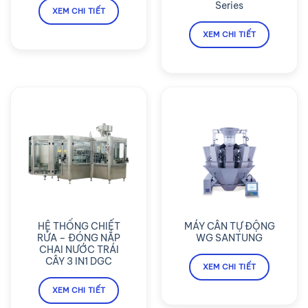
Series
XEM CHI TIẾT
XEM CHI TIẾT
HỆ THỐNG CHIẾT
MÁY CÂN TỰ ĐỘNG
RỬA – ĐÓNG NẮP
WG SANTUNG
CHAI NƯỚC TRÁI
CÂY 3 IN1 DGC
XEM CHI TIẾT
XEM CHI TIẾT