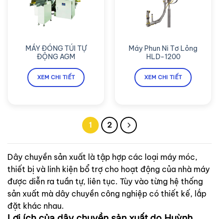
MÁY ĐÓNG TÚI TỰ
Máy Phun Ni Tơ Lỏng
ĐỘNG AGM
HLD-1200
XEM CHI TIẾT
XEM CHI TIẾT
1
2
Dây chuyền sản xuất là tập hợp các loại máy móc,
thiết bị và linh kiện bổ trợ cho hoạt động của nhà máy
được diễn ra tuần tự, liên tục. Tùy vào từng hệ thống
sản xuất mà dây chuyền công nghiệp có thiết kế, lắp
đặt khác nhau.
Lợi ích của dây chuyền sản xuất do Huỳnh