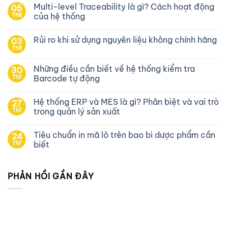
Multi-level Traceability là gì? Cách hoạt động
05
Th8
của hệ thống
Rủi ro khi sử dụng nguyên liệu không chính hãng
03
Th8
Những điều cần biết về hệ thống kiểm tra
30
Th7
Barcode tự động
Hệ thống ERP và MES là gì? Phân biệt và vai trò
27
Th7
trong quản lý sản xuất
Tiêu chuẩn in mã lô trên bao bì dược phẩm cần
24
Th7
biết
PHẢN HỒI GẦN ĐÂY