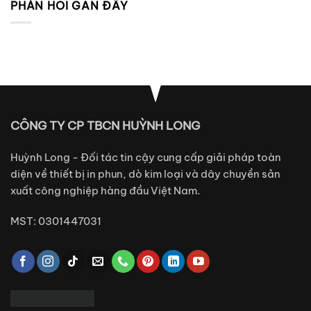
PHẢN HỒI GẦN ĐÂY
CÔNG TY CP TBCN HUỲNH LONG
Huỳnh Long - Đối tác tin cậy cung cấp giải pháp toàn
diện về thiết bị in phun, dò kim loại và dây chuyền sản
xuất công nghiệp hàng đầu Việt Nam.
MST: 0301447031