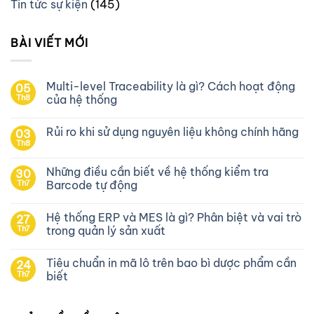
Tin tức sự kiện
(145)
BÀI VIẾT MỚI
Multi-level Traceability là gì? Cách hoạt động
05
Th8
của hệ thống
Rủi ro khi sử dụng nguyên liệu không chính hãng
03
Th8
Những điều cần biết về hệ thống kiểm tra
30
Th7
Barcode tự động
Hệ thống ERP và MES là gì? Phân biệt và vai trò
27
Th7
trong quản lý sản xuất
Tiêu chuẩn in mã lô trên bao bì dược phẩm cần
24
Th7
biết