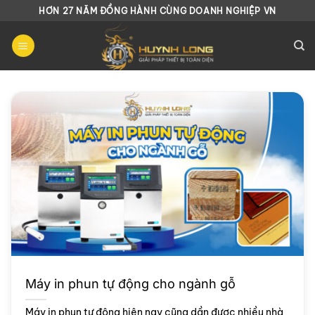
Chuyển
HƠN 27 NĂM ĐỒNG HÀNH CÙNG DOANH NGHIỆP VN
đến
nội
dung
Máy in phun tự động cho ngành gỗ
Máy in phun tự động hiện nay cũng dần được nhiều nhà