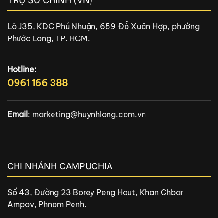
TRỤ SỞ CHÍNH (VN)
Lô J35, KDC Phú Nhuận, 659 Đỗ Xuân Hợp, phường
Phước Long, TP. HCM.
Hotline:
0961 166 388
Email
:
marketing@huynhlong.com.vn
CHI NHÁNH CAMPUCHIA
Số 43, Đường 23 Borey Peng Hout, Khan Chbar
Ampov, Phnom Penh.