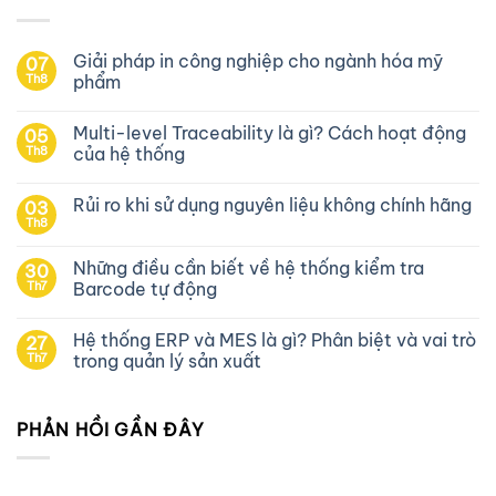
Giải pháp in công nghiệp cho ngành hóa mỹ
07
Th8
phẩm
Multi-level Traceability là gì? Cách hoạt động
05
Th8
của hệ thống
Rủi ro khi sử dụng nguyên liệu không chính hãng
03
Th8
Những điều cần biết về hệ thống kiểm tra
30
Th7
Barcode tự động
Hệ thống ERP và MES là gì? Phân biệt và vai trò
27
Th7
trong quản lý sản xuất
PHẢN HỒI GẦN ĐÂY