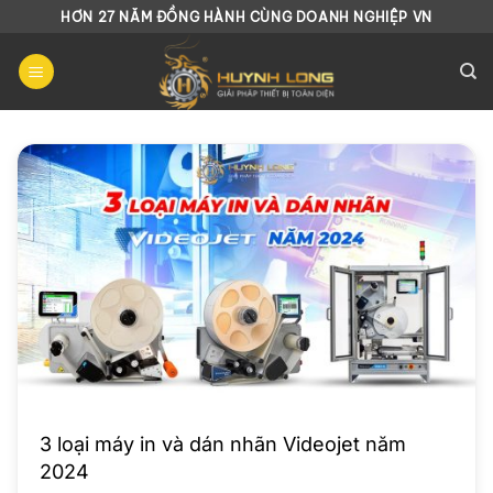
Chuyển
HƠN 27 NĂM ĐỒNG HÀNH CÙNG DOANH NGHIỆP VN
đến
nội
dung
3 loại máy in và dán nhãn Videojet năm
2024