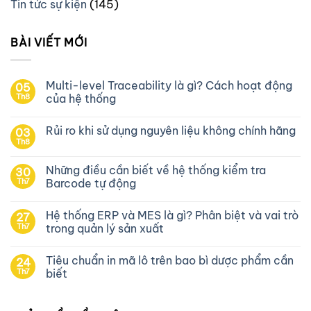
Tin tức sự kiện
(145)
BÀI VIẾT MỚI
Multi-level Traceability là gì? Cách hoạt động
05
Th8
của hệ thống
Rủi ro khi sử dụng nguyên liệu không chính hãng
03
Th8
Những điều cần biết về hệ thống kiểm tra
30
Th7
Barcode tự động
Hệ thống ERP và MES là gì? Phân biệt và vai trò
27
Th7
trong quản lý sản xuất
Tiêu chuẩn in mã lô trên bao bì dược phẩm cần
24
Th7
biết