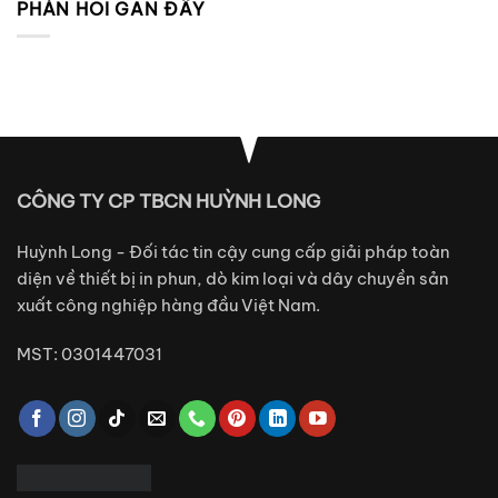
PHẢN HỒI GẦN ĐÂY
CÔNG TY CP TBCN HUỲNH LONG
Huỳnh Long - Đối tác tin cậy cung cấp giải pháp toàn
diện về thiết bị in phun, dò kim loại và dây chuyền sản
xuất công nghiệp hàng đầu Việt Nam.
MST: 0301447031