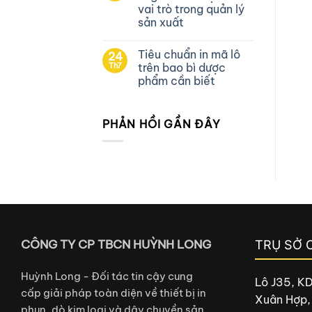
vai trò trong quản lý
sản xuất
Tiêu chuẩn in mã lô
24
Th7
trên bao bì dược
phẩm cần biết
PHẢN HỒI GẦN ĐÂY
CÔNG TY CP TBCN HUỲNH LONG
TRỤ SỞ 
Huỳnh Long - Đối tác tin cậy cung
Lô J35, K
cấp giải pháp toàn diện về thiết bị in
Xuân Hợp,
phun, dò kim loại và dây chuyền sản