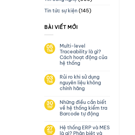
Tin tức sự kiện
(145)
BÀI VIẾT MỚI
Multi-level
05
Th8
Traceability là gì?
Cách hoạt động của
hệ thống
Rủi ro khi sử dụng
03
Th8
nguyên liệu không
chính hãng
Những điều cần biết
30
Th7
về hệ thống kiểm tra
Barcode tự động
Hệ thống ERP và MES
27
Th7
là gì? Phân biệt và