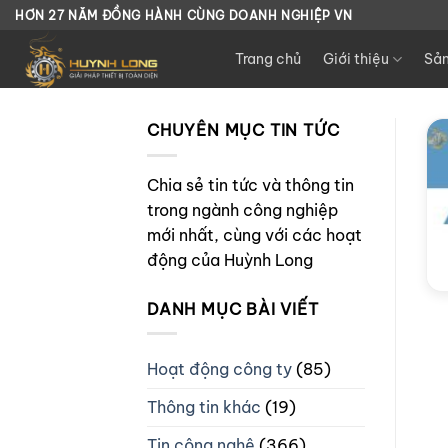
Chuyển
HƠN 27 NĂM ĐỒNG HÀNH CÙNG DOANH NGHIỆP VN
đến
Trang chủ
Giới thiệu
Sả
nội
dung
CHUYÊN MỤC TIN TỨC
Chia sẻ tin tức và thông tin
trong ngành công nghiệp
mới nhất, cùng với các hoạt
động của Huỳnh Long
DANH MỤC BÀI VIẾT
Hoạt động công ty
(85)
Thông tin khác
(19)
Tin công nghệ
(366)