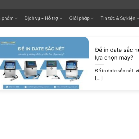
n phẩm
Dịch vụ – Hỗ trợ
Giải pháp
Tin tức & Sự kiện
Để in date sắc n
lựa chọn máy?
Để in date sắc nét, v
[...]