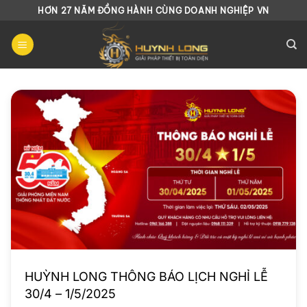
Chuyển
HƠN 27 NĂM ĐỒNG HÀNH CÙNG DOANH NGHIỆP VN
đến
nội
dung
HUỲNH LONG THÔNG BÁO LỊCH NGHỈ LỄ
30/4 – 1/5/2025