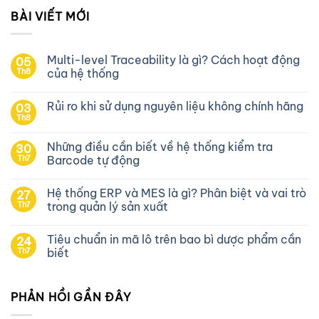
BÀI VIẾT MỚI
Multi-level Traceability là gì? Cách hoạt động
05
Th8
của hệ thống
Rủi ro khi sử dụng nguyên liệu không chính hãng
03
Th8
Những điều cần biết về hệ thống kiểm tra
30
Th7
Barcode tự động
Hệ thống ERP và MES là gì? Phân biệt và vai trò
27
Th7
trong quản lý sản xuất
Tiêu chuẩn in mã lô trên bao bì dược phẩm cần
24
Th7
biết
PHẢN HỒI GẦN ĐÂY