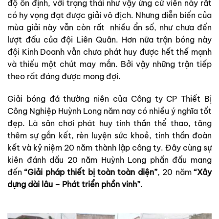
độ ổn định, với trạng thái như vậy ứng cử viên này rất
có hy vọng đạt được giải vô địch. Nhưng diễn biến của
mùa giải này vẫn còn rất nhiều ẩn số, như chưa đến
lượt đấu của đội Liên Quân. Hơn nữa trận bóng này
đội Kinh Doanh vẫn chưa phát huy được hết thế mạnh
và thiếu một chút may mắn. Bởi vậy những trận tiếp
theo rất đáng được mong đợi.
Giải bóng đá thường niên của Công ty CP Thiết Bị
Công Nghiệp Huỳnh Long năm nay có nhiều ý nghĩa tốt
đẹp. Là sân chơi phát huy tinh thần thể thao, tăng
thêm sự gắn kết, rèn luyện sức khoẻ, tinh thần đoàn
kết và kỷ niệm 20 năm thành lập công ty. Đây cùng sự
kiên đánh dấu 20 năm Huỳnh Long phấn đấu mang
đến
“Giải pháp thiết bị toàn toàn diện”
, 20 năm
“Xây
dựng dài lâu – Phát triển phồn vinh”
.