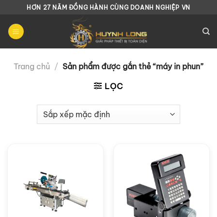
Chuyển
HƠN 27 NĂM ĐỒNG HÀNH CÙNG DOANH NGHIỆP VN
đến
nội
dung
Trang chủ
/
Sản phẩm được gắn thẻ “máy in phun”
LỌC