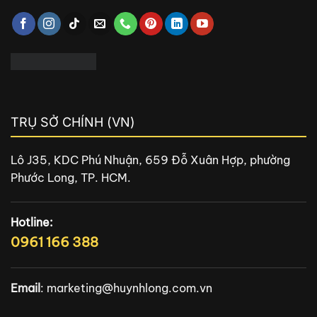
TRỤ SỞ CHÍNH (VN)
Lô J35, KDC Phú Nhuận, 659 Đỗ Xuân Hợp, phường
Phước Long, TP. HCM.
Hotline:
0961 166 388
Email
:
marketing@huynhlong.com.vn