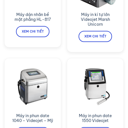
Máy dán nhãn bề
Máy in kí tự lớn
mặt phẳng HL-817
Videojet Marsh
Unicorn
XEM CHI TIẾT
XEM CHI TIẾT
Máy in phun date
Máy in phun date
1040 – Videojet – Mỹ
1550 Videojet