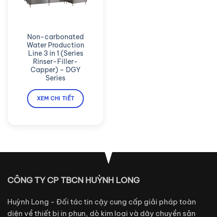
Non-carbonated
Water Production
Line 3 in 1 (Series
Rinser-Filler-
Capper) – DGY
Series
XEM CHI TIẾT
CÔNG TY CP TBCN HUỲNH LONG
Huỳnh Long - Đối tác tin cậy cung cấp giải pháp toàn
diện về thiết bị in phun, dò kim loại và dây chuyền sản