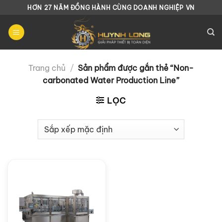
Chuyển
HƠN 27 NĂM ĐỒNG HÀNH CÙNG DOANH NGHIỆP VN
đến
nội
dung
Trang chủ
/
Sản phẩm được gắn thẻ “Non-
carbonated Water Production Line”
LỌC