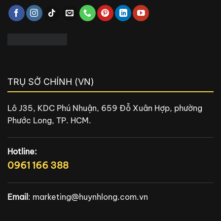
TRỤ SỞ CHÍNH (VN)
Lô J35, KDC Phú Nhuận, 659 Đỗ Xuân Hợp, phường
Phước Long, TP. HCM.
Hotline:
0961 166 388
Email
:
marketing@huynhlong.com.vn