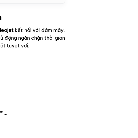
h
deojet
kết nối với đám mây.
hủ động ngăn chặn thời gian
ất tuyệt vời.
w™,…