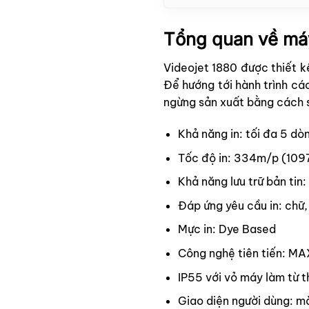
Tổng quan về máy
Videojet 1880 được thiết k
Để hướng tới hành trình cá
ngừng sản xuất bằng cách sử
Khả năng in: tối đa 5 dò
Tốc độ in: 334m/p (109
Khả năng lưu trữ bản tin:
Đáp ứng yêu cầu in: chữ, 
Mực in: Dye Based
Công nghệ tiên tiến: M
IP55 với vỏ máy làm từ t
Giao diện người dùng: m