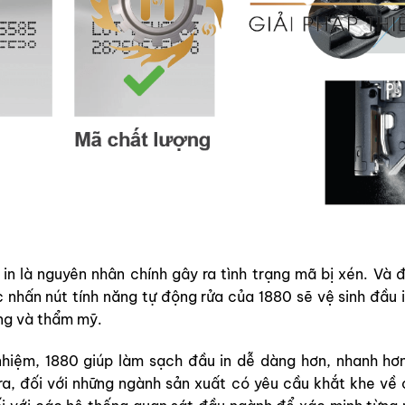
in là nguyên nhân chính gây ra tình trạng mã bị xén. Và đ
c nhấn nút tính năng tự động rửa của 1880 sẽ vệ sinh đầu 
ợng và thẩm mỹ.
hiệm, 1880 giúp làm sạch đầu in dễ dàng hơn, nhanh hơn
ra, đối với những ngành sản xuất có yêu cầu khắt khe về