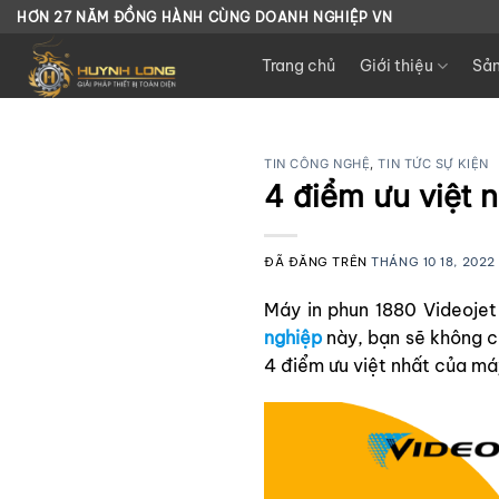
Chuyển
HƠN 27 NĂM ĐỒNG HÀNH CÙNG DOANH NGHIỆP VN
đến
Trang chủ
Giới thiệu
Sả
nội
dung
TIN CÔNG NGHỆ
,
TIN TỨC SỰ KIỆN
4 điểm ưu việt 
ĐÃ ĐĂNG TRÊN
THÁNG 10 18, 2022
Máy in phun 1880 Videojet
nghiệp
này, bạn sẽ không c
4 điểm ưu việt nhất của máy