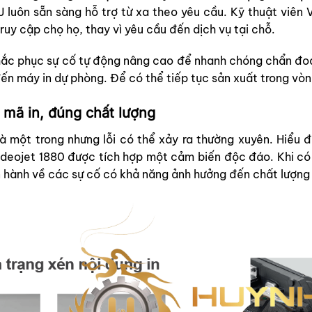
J luôn sẵn sàng hỗ trợ từ xa theo yêu cầu. Kỹ thuật viên V
uy cập chọ họ, thay vì yêu cầu đến dịch vụ tại chỗ.
ắc phục sự cố tự động nâng cao để nhanh chóng chẩn đoán
n máy in dự phòng. Để có thể tiếp tục sản xuất trong vòn
 mã in, đúng chất lượng
t là một trong nhưng lỗi có thể xảy ra thường xuyên. Hiể
ideojet 1880 được tích hợp một cảm biến độc đáo. Khi có 
 hành về các sự cố có khả năng ảnh hưởng đến chất lượng 