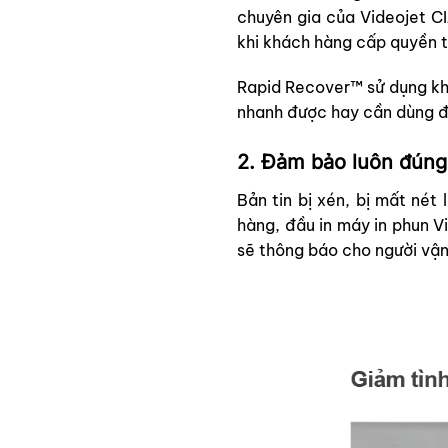
chuyên gia của Videojet CI
khi khách hàng cấp quyền tr
Rapid Recover™ sử dụng kh
nhanh được hay cần dùng đế
2. Đảm bảo luôn đúng
Bản tin bị xén, bị mất né
hàng, đầu in máy in phun V
sẽ thông báo cho người vận