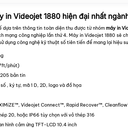
 in Videojet 1880 hiện đại nhất ngàn
ế dựa trên thông tin toàn diện thu được từ nhóm
máy in
Vi
ch mạng công nghiệp lần thứ 4. Máy in Videojet 1880 sẽ c
 dụng công nghệ kỹ thuật số tiên tiến để mang lại hiệu su
ng
7ft/phút)
 205 bản tin
số , ký tự, mã 1 D, 2D, logo và đồ họa
AXIMiZE™, Videojet Connect™, Rapid Recover™, Cleanflo
hép 20, hoặc IP66 tùy chọn với vỏ thép 316
àn hình cảm ứng TFT-LCD 10.4 inch