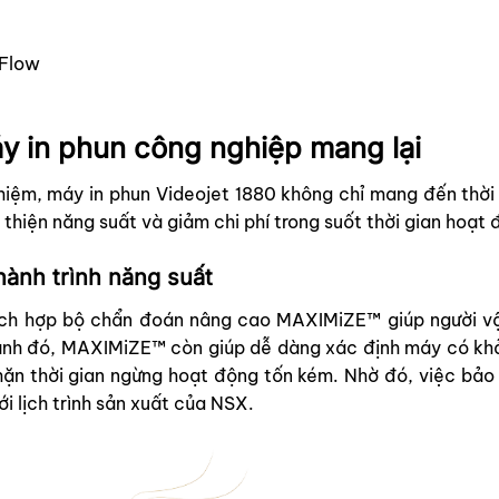
nFlow
áy in phun công nghiệp mang lại
hiệm, máy in phun Videojet 1880 không chỉ mang đến thời 
i thiện năng suất và giảm chi phí trong suốt thời gian hoạt
hành trình năng suất
ích hợp bộ chẩn đoán nâng cao MAXIMiZE™ giúp người vận
cạnh đó, MAXIMiZE™ còn giúp dễ dàng xác định máy có khả 
ặn thời gian ngừng hoạt động tốn kém. Nhờ đó, việc bảo t
i lịch trình sản xuất của NSX.