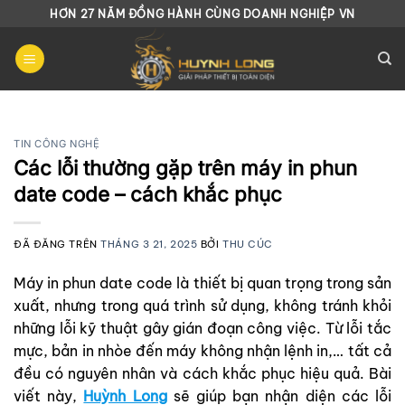
Chuyển
HƠN 27 NĂM ĐỒNG HÀNH CÙNG DOANH NGHIỆP VN
đến
nội
dung
TIN CÔNG NGHỆ
Các lỗi thường gặp trên máy in phun
date code – cách khắc phục
ĐÃ ĐĂNG TRÊN
THÁNG 3 21, 2025
BỞI
THU CÚC
Máy in phun date code là thiết bị quan trọng trong sản
xuất, nhưng trong quá trình sử dụng, không tránh khỏi
những lỗi kỹ thuật gây gián đoạn công việc. Từ lỗi tắc
mực, bản in nhòe đến máy không nhận lệnh in,… tất cả
đều có nguyên nhân và cách khắc phục hiệu quả. Bài
viết này,
Huỳnh Long
sẽ giúp bạn nhận diện các lỗi