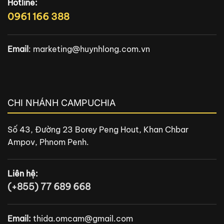
Hotline:
0961 166 388
Email
:
marketing@huynhlong.com.vn
CHI NHÁNH CAMPUCHIA
Số 43, Đường 23 Borey Peng Hout, Khan Chbar
Ampov, Phnom Penh.
Liên hệ:
(+855) 77 689 668
Email:
thida.omcam@gmail.com