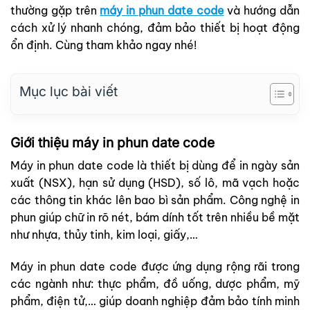
thường gặp trên
máy in phun date code
và hướng dẫn
cách xử lý nhanh chóng, đảm bảo thiết bị hoạt động
ổn định. Cùng tham khảo ngay nhé!
Mục lục bài viết
Giới thiệu máy in phun date code
Máy in phun date code là thiết bị dùng để in ngày sản
xuất (NSX), hạn sử dụng (HSD), số lô, mã vạch hoặc
các thông tin khác lên bao bì sản phẩm. Công nghệ in
phun giúp chữ in rõ nét, bám dính tốt trên nhiều bề mặt
như nhựa, thủy tinh, kim loại, giấy,…
Máy in phun date code được ứng dụng rộng rãi trong
các ngành như: thực phẩm, đồ uống, dược phẩm, mỹ
phẩm, điện tử,… giúp doanh nghiệp đảm bảo tính minh