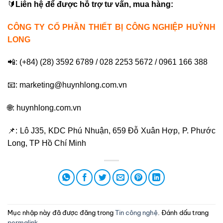
🔰
Liên hệ để được hỗ trợ tư vấn, mua hàng:
CÔNG TY CỔ PHẦN THIẾT BỊ CÔNG NGHIỆP HUỲNH
LONG
📲: (+84) (28) 3592 6789 / 028 2253 5672 / 0961 166 388
📧: marketing@huynhlong.com.vn
🌐: huynhlong.com.vn
📌: Lô J35, KDC Phú Nhuận, 659 Đỗ Xuân Hợp, P. Phước
Long, TP Hồ Chí Minh
Mục nhập này đã được đăng trong
Tin công nghệ
. Đánh dấu trang
permalink
.