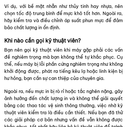
Ví dụ, với bề mặt nhẵn như thủy tinh hay nhựa, nên
chọn tốc độ trung bình để mực khô tốt hơn. Ngoài ra,
hãy kiểm tra và điều chỉnh áp suất phun mực để đảm
bảo chất lượng in ổn định.
Khi nào cần gọi kỹ thuật viên?
Bạn nên gọi kỹ thuật viên khi máy gặp phải các vấn
đề nghiêm trọng mà bạn không thể tự khắc phục. Cụ
thể, nếu máy bị lỗi phần cứng nghiêm trọng như không
khởi động được, phát ra tiếng kêu lạ hoặc linh kiện bị
hư hỏng, bạn cần sự can thiệp của chuyên gia.
Ngoài ra, nếu mực in bị rò rỉ hoặc tắc nghẽn nặng, gây
ảnh hưởng đến chất lượng in và không thể giải quyết
bằng các thao tác vệ sinh thông thường, việc nhờ kỹ
thuật viên kiểm tra là điều cần thiết. Nếu bạn đã thử
các giải pháp cơ bản nhưng vấn đề vẫn không được
khắc phục, tốt nhất hãy liên hệ kỹ thuật viên để tránh