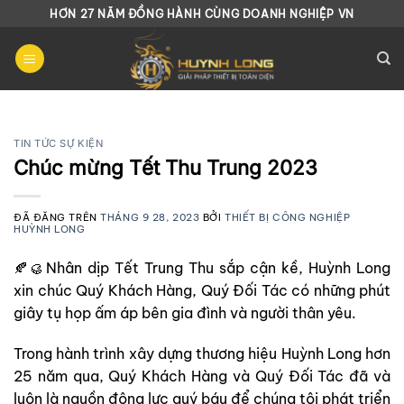
Chuyển
HƠN 27 NĂM ĐỒNG HÀNH CÙNG DOANH NGHIỆP VN
đến
nội
dung
TIN TỨC SỰ KIỆN
Chúc mừng Tết Thu Trung 2023
ĐÃ ĐĂNG TRÊN
THÁNG 9 28, 2023
BỞI
THIẾT BỊ CÔNG NGHIỆP
HUỲNH LONG
🍂🥮Nhân dịp Tết Trung Thu sắp cận kề, Huỳnh Long
xin chúc Quý Khách Hàng, Quý Đối Tác có những phút
giây tụ họp ấm áp bên gia đình và người thân yêu.
Trong hành trình xây dựng thương hiệu Huỳnh Long hơn
25 năm qua, Quý Khách Hàng và Quý Đối Tác đã và
luôn là nguồn động lực quý báu để chúng tôi phát triển