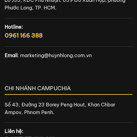
Lô J35, KDC Phú Nhuận, 659 Đỗ Xuân Hợp, phường
Phước Long, TP. HCM.
Hotline:
0961 166 388
Email
:
marketing@huynhlong.com.vn
CHI NHÁNH CAMPUCHIA
Số 43, Đường 23 Borey Peng Hout, Khan Chbar
Ampov, Phnom Penh.
Liên hệ: