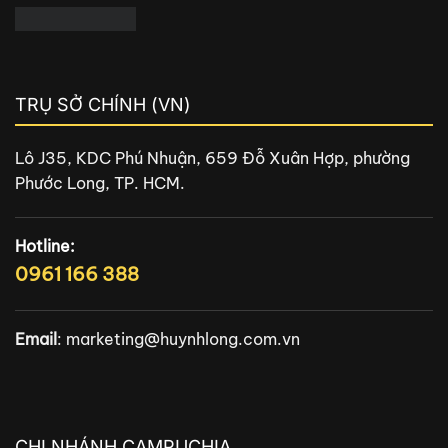
TRỤ SỞ CHÍNH (VN)
Lô J35, KDC Phú Nhuận, 659 Đỗ Xuân Hợp, phường
Phước Long, TP. HCM.
Hotline:
0961 166 388
Email
:
marketing@huynhlong.com.vn
CHI NHÁNH CAMPUCHIA