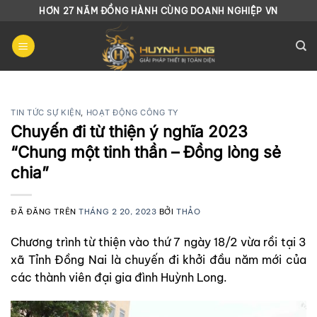
Chuyển
HƠN 27 NĂM ĐỒNG HÀNH CÙNG DOANH NGHIỆP VN
đến
nội
dung
TIN TỨC SỰ KIỆN
,
HOẠT ĐỘNG CÔNG TY
Chuyến đi từ thiện ý nghĩa 2023
“Chung một tinh thần – Đồng lòng sẻ
chia”
ĐÃ ĐĂNG TRÊN
THÁNG 2 20, 2023
BỞI
THẢO
Chương trình từ thiện vào thứ 7 ngày 18/2 vừa rồi tại 3
xã Tỉnh Đồng Nai là chuyến đi khởi đầu năm mới của
các thành viên đại gia đình Huỳnh Long.