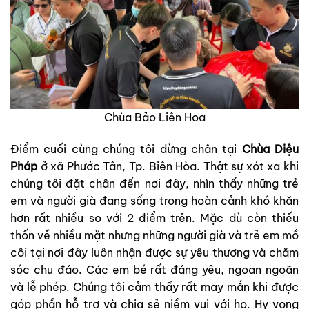
Chùa Bảo Liên Hoa
Điểm cuối cùng chúng tôi dừng chân tại
Chùa Diệu
Pháp
ở xã Phước Tân, Tp. Biên Hòa. Thật sự xót xa khi
chúng tôi đặt chân đến nơi đây, nhìn thấy những trẻ
em và người già đang sống trong hoàn cảnh khó khăn
hơn rất nhiều so với 2 điểm trên. Mặc dù còn thiếu
thốn về nhiều mặt nhưng những người già và trẻ em mồ
côi tại nơi đây luôn nhận được sự yêu thương và chăm
sóc chu đáo. Các em bé rất đáng yêu, ngoan ngoãn
và lễ phép. Chúng tôi cảm thấy rất may mắn khi được
góp phần hỗ trợ và chia sẻ niềm vui với họ. Hy vọng