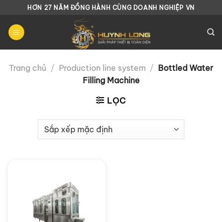
Chuyển
HƠN 27 NĂM ĐỒNG HÀNH CÙNG DOANH NGHIỆP VN
đến
nội
dung
Trang chủ
/
Production line system
/
Bottled Water
Filling Machine
LỌC