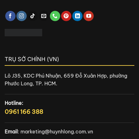
TRỤ SỞ CHÍNH (VN)
Lô J35, KDC Phú Nhuận, 659 Đỗ Xuân Hợp, phường
Phước Long, TP. HCM.
Hotline:
0961 166 388
Email
:
marketing@huynhlong.com.vn