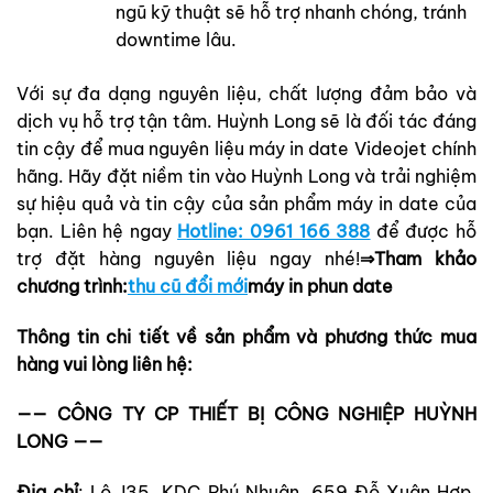
ngũ kỹ thuật sẽ hỗ trợ nhanh chóng, tránh
downtime lâu.
Với sự đa dạng nguyên liệu, chất lượng đảm bảo và
dịch vụ hỗ trợ tận tâm. Huỳnh Long sẽ là đối tác đáng
tin cậy để mua nguyên liệu máy in date Videojet chính
hãng. Hãy đặt niềm tin vào Huỳnh Long và trải nghiệm
sự hiệu quả và tin cậy của sản phẩm máy in date của
bạn. Liên hệ ngay
Hotline: 0961 166 388
để được hỗ
trợ đặt hàng nguyên liệu ngay nhé!
⇒Tham khảo
chương trình:
thu cũ đổi mới
máy in phun date
Thông tin chi tiết về sản phẩm và phương thức mua
hàng vui lòng liên hệ:
—— CÔNG TY CP THIẾT BỊ CÔNG NGHIỆP HUỲNH
LONG ——
Địa chỉ
: Lô J35, KDC Phú Nhuận, 659 Đỗ Xuân Hợp,