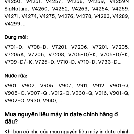
V4250, V4251, V4257, V4258, V4259, V4259M
SigNature, V4260, V4262, V4263, V4264, V4269,
V4271, V4274, V4275, V4276, V4278, V4283, V4289,
V4299, …
Dung môi:
V701-D, V708-D, V7201, V7206, V7201, V7205,
V7205A, V7206,
V7208, V706-D/-K, V705-D/-K,
V709-D/-K, V725-D, V710-D, V710-D, V733-D,…
Nước rửa:
V901, V902, V905, V907, V911, V912, V901-Q,
V905-Q, V907-Q , V912-Q, V930-Q, V916, V901-Q,
V902-Q, V930, V940, …
Mua nguyên liệu máy in date
chính hãng
ở
đâu?
Khi bạn có nhu cầu mua nguyên liệu máy in date chính