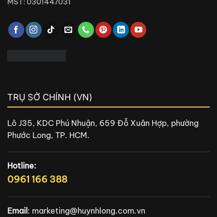
MST: 0301447031
TRỤ SỞ CHÍNH (VN)
Lô J35, KDC Phú Nhuận, 659 Đỗ Xuân Hợp, phường
Phước Long, TP. HCM.
Hotline:
0961 166 388
Email
:
marketing@huynhlong.com.vn