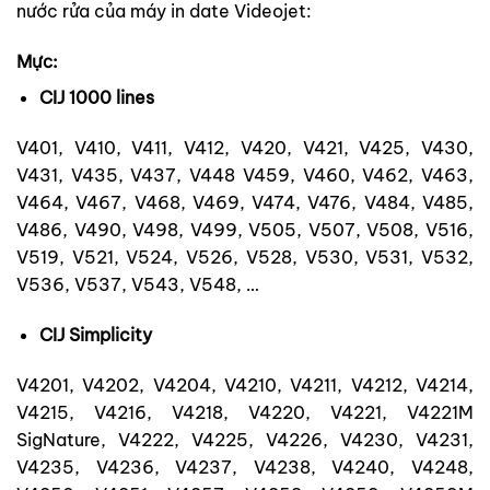
nước rửa của máy in date Videojet:
Mực:
CIJ 1000 lines
V401, V410, V411, V412, V420, V421, V425, V430,
V431, V435, V437, V448 V459, V460, V462, V463,
V464, V467, V468, V469, V474, V476, V484, V485,
V486, V490, V498, V499, V505, V507, V508, V516,
V519, V521, V524, V526, V528, V530, V531, V532,
V536, V537, V543, V548, …
CIJ Simplicity
V4201, V4202, V4204, V4210, V4211, V4212, V4214,
V4215, V4216, V4218, V4220, V4221, V4221M
SigNature, V4222, V4225, V4226, V4230, V4231,
V4235, V4236,
V4237, V4238, V4240, V4248,