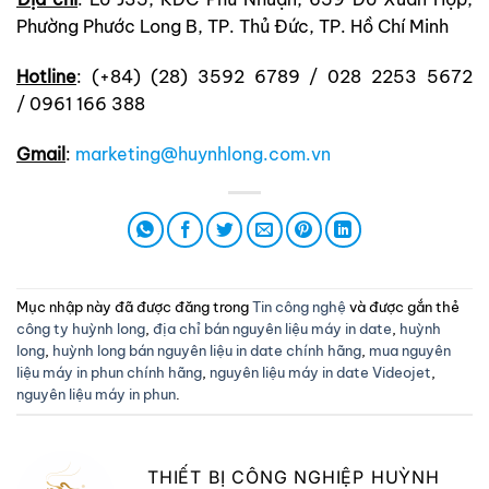
Phường Phước Long B, TP. Thủ Đức, TP. Hồ Chí Minh
Hotline
: (+84) (28) 3592 6789 / 028 2253 5672
/ 0961 166 388
Gmail
:
marketing@huynhlong.com.vn
Mục nhập này đã được đăng trong
Tin công nghệ
và được gắn thẻ
công ty huỳnh long
,
địa chỉ bán nguyên liệu máy in date
,
huỳnh
long
,
huỳnh long bán nguyên liệu in date chính hãng
,
mua nguyên
liệu máy in phun chính hãng
,
nguyên liệu máy in date Videojet
,
nguyên liệu máy in phun
.
THIẾT BỊ CÔNG NGHIỆP HUỲNH