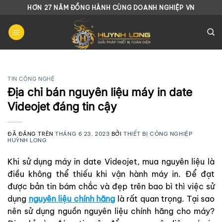
Chuyển
HƠN 27 NĂM ĐỒNG HÀNH CÙNG DOANH NGHIỆP VN
đến
nội
dung
TIN CÔNG NGHỆ
Địa chỉ bán nguyên liệu máy in date
Videojet đáng tin cậy
ĐÃ ĐĂNG TRÊN
THÁNG 6 23, 2023
BỞI
THIẾT BỊ CÔNG NGHIỆP
HUỲNH LONG
Khi sử dụng máy in date Videojet, mua nguyên liệu là
điều không thể thiếu khi vận hành máy in. Để đạt
được bản tin bám chắc và đẹp trên bao bì thì việc sử
dụng
nguyên liệu chính hãng
là rất quan trọng. Tại sao
nên sử dụng nguồn nguyên liệu chính hãng cho máy?