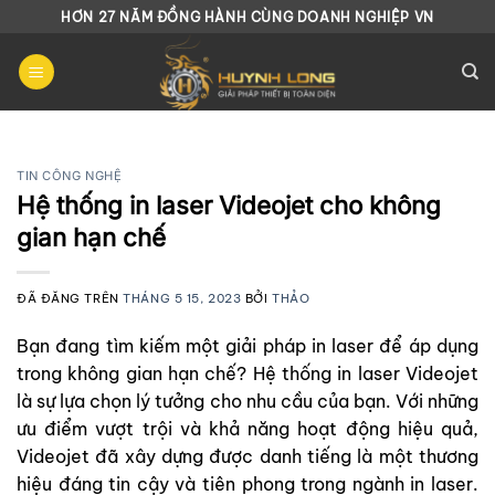
Chuyển
HƠN 27 NĂM ĐỒNG HÀNH CÙNG DOANH NGHIỆP VN
đến
nội
dung
TIN CÔNG NGHỆ
Hệ thống in laser Videojet cho không
gian hạn chế
ĐÃ ĐĂNG TRÊN
THÁNG 5 15, 2023
BỞI
THẢO
Bạn đang tìm kiếm một giải pháp in laser để áp dụng
trong không gian hạn chế? Hệ thống in laser Videojet
là sự lựa chọn lý tưởng cho nhu cầu của bạn. Với những
ưu điểm vượt trội và khả năng hoạt động hiệu quả,
Videojet đã xây dựng được danh tiếng là một thương
hiệu đáng tin cậy và tiên phong trong ngành in laser.