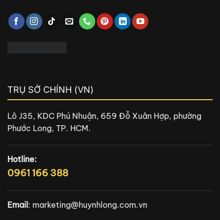
TRỤ SỞ CHÍNH (VN)
Lô J35, KDC Phú Nhuận, 659 Đỗ Xuân Hợp, phường
Phước Long, TP. HCM.
Hotline:
0961 166 388
Email
:
marketing@huynhlong.com.vn