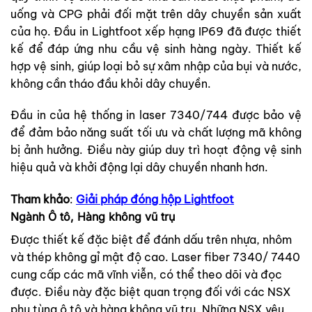
uống và CPG phải đối mặt trên dây chuyền sản xuất
của họ. Đầu in Lightfoot xếp hạng IP69 đã được thiết
kế để đáp ứng nhu cầu vệ sinh hàng ngày. Thiết kế
hợp vệ sinh, giúp loại bỏ sự xâm nhập của bụi và nước,
không cần tháo đầu khỏi dây chuyền.
Đầu in của hệ thống in laser 7340/744 được bảo vệ
để đảm bảo năng suất tối ưu và chất lượng mã không
bị ảnh hưởng. Điều này giúp duy trì hoạt động vệ sinh
hiệu quả và khởi động lại dây chuyền nhanh hơn.
Tham khảo
:
Giải pháp đóng hộp Lightfoot
Ngành Ô tô, Hàng không vũ trụ
Được thiết kế đặc biệt để đánh dấu trên nhựa, nhôm
và thép không gỉ mật độ cao. Laser fiber 7340/ 7440
cung cấp các mã vĩnh viễn, có thể theo dõi và đọc
được. Điều này đặc biệt quan trọng đối với các NSX
phụ tùng ô tô và hàng không vũ trụ. Những NSX yêu