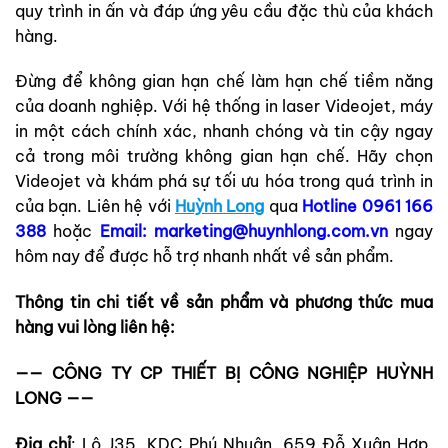
quy trình in ấn và đáp ứng yêu cầu đặc thù của khách
hàng.
Đừng để không gian hạn chế làm hạn chế tiềm năng
của doanh nghiệp. Với hệ thống in laser Videojet, máy
in một cách chính xác, nhanh chóng và tin cậy ngay
cả trong môi trường không gian hạn chế. Hãy chọn
Videojet và khám phá sự tối ưu hóa trong quá trình in
của bạn. Liên hệ với
Huỳnh Long
qua
Hotline 0961 166
388
hoặc
Email: marketing@huynhlong.com.vn
ngay
hôm nay để được hỗ trợ nhanh nhất về sản phẩm.
Thông tin chi tiết về sản phẩm và phương thức mua
hàng vui lòng liên hệ:
—— CÔNG TY CP THIẾT BỊ CÔNG NGHIỆP HUỲNH
LONG ——
Địa chỉ
: Lô J35, KDC Phú Nhuận, 659 Đỗ Xuân Hợp,