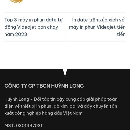
Top 3 máy in phun date tự
In date trên xúc xích với
động Videojet bán chạy
máy in phun Videojet tiên
năm 2023
tiến
CÔNG TY CP TBCN HUỲNH LONG
Huỳnh Long - Đối tác tin cậy cung cấp giải pháp toàn
diện về thiết bị in phun, dò kim loại và dây chuyền sản
xuất công nghiệp hàng đầu Việt Nam.
MST: 0301447031