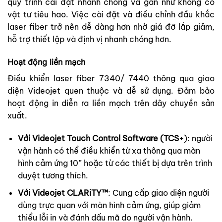
quy trình cài đặt nhanh chóng và gần như không có
vật tư tiêu hao. Việc cài đặt và điều chỉnh đầu khắc
laser fiber trở nên dễ dàng hơn nhờ giá đỡ lắp giảm,
hỗ trợ thiết lập và định vị nhanh chóng hơn.
Hoạt động liền mạch
Điều khiển laser fiber 7340/ 7440 thông qua giao
diện Videojet quen thuộc và dễ sử dụng. Đảm bảo
hoạt động in diễn ra liền mạch trên dây chuyền sản
xuất.
Với Videojet Touch Control Software (TCS+
)
: người
vận hành có thể điều khiển từ xa thông qua màn
hình cảm ứng 10” hoặc từ các thiết bị dựa trên trình
duyệt tương thích.
Với Videojet CLARiTY™
: Cung cấp giao diện người
dùng trực quan với màn hình cảm ứng, giúp giảm
thiểu lỗi in và đánh dấu mã do người vận hành.