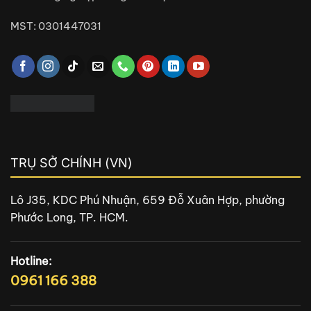
MST: 0301447031
TRỤ SỞ CHÍNH (VN)
Lô J35, KDC Phú Nhuận, 659 Đỗ Xuân Hợp, phường
Phước Long, TP. HCM.
Hotline:
0961 166 388