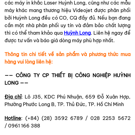
các máy in khắc Laser Huỳnh Long, cũng như các mẫu
máy khác mang thương hiệu Videojet được phân phối
bởi Huỳnh Long đều có CO, CQ đầy đủ. Nếu bạn đang
cần một nhà phân phối uy tín và đảm bảo chất lượng
thì có thể tham khảo qua
Huỳnh Long
. Liên hệ ngay để
được tư vấn và báo giá dòng máy phù hợp nhất.
Thông tin chi tiết về sản phẩm và phương thức mua
hàng vui lòng liên hệ:
—— CÔNG TY CP THIẾT BỊ CÔNG NGHIỆP HUỲNH
LONG ——
Địa chỉ
: Lô J35, KDC Phú Nhuận, 659 Đỗ Xuân Hợp,
Phường Phước Long B, TP. Thủ Đức, TP. Hồ Chí Minh
Hotline
: (+84) (28) 3592 6789 / 028 2253 5672
/ 0961 166 388