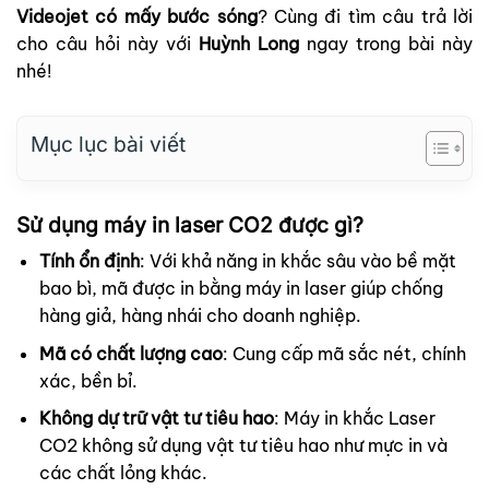
Videojet có mấy bước sóng
? Cùng đi tìm câu trả lời
cho câu hỏi này với
Huỳnh Long
ngay trong bài này
nhé!
Mục lục bài viết
Sử dụng máy in laser CO2 được gì?
Tính ổn định
: Với khả năng in khắc sâu vào bề mặt
bao bì, mã được in bằng máy in laser giúp chống
hàng giả, hàng nhái cho doanh nghiệp.
Mã có chất lượng cao
: Cung cấp mã sắc nét, chính
xác, bền bỉ.
Không dự trữ vật tư tiêu hao
: Máy in khắc Laser
CO2 không sử dụng vật tư tiêu hao như mực in và
các chất lỏng khác.