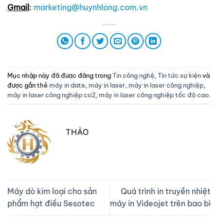
Gmail
:
marketing@huynhlong.com.vn
Mục nhập này đã được đăng trong
Tin công nghệ
,
Tin tức sự kiện
và
được gắn thẻ
máy in date
,
máy in laser
,
máy in laser công nghiệp
,
máy in laser công nghiệp co2
,
máy in laser công nghiệp tốc độ cao
.
THẢO
Máy dò kim loại cho sản
Quá trình in truyền nhiệt
phẩm hạt điều Sesotec
máy in Videojet trên bao bì