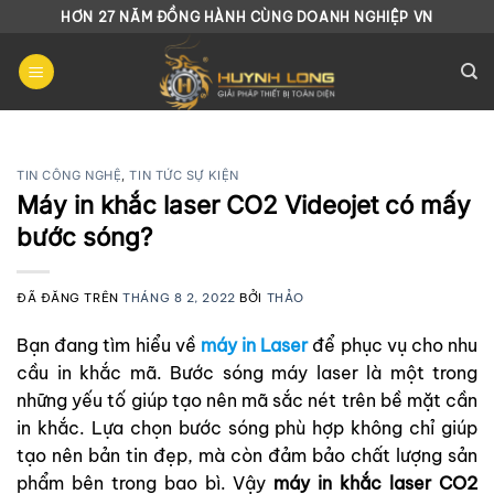
Chuyển
HƠN 27 NĂM ĐỒNG HÀNH CÙNG DOANH NGHIỆP VN
đến
nội
dung
TIN CÔNG NGHỆ
,
TIN TỨC SỰ KIỆN
Máy in khắc laser CO2 Videojet có mấy
bước sóng?
ĐÃ ĐĂNG TRÊN
THÁNG 8 2, 2022
BỞI
THẢO
Bạn đang tìm hiểu về
máy in Laser
để phục vụ cho nhu
cầu in khắc mã. Bước sóng máy laser là một trong
những yếu tố giúp tạo nên mã sắc nét trên bề mặt cần
in khắc. Lựa chọn bước sóng phù hợp không chỉ giúp
tạo nên bản tin đẹp, mà còn đảm bảo chất lượng sản
phẩm bên trong bao bì. Vậy
máy in khắc laser CO2