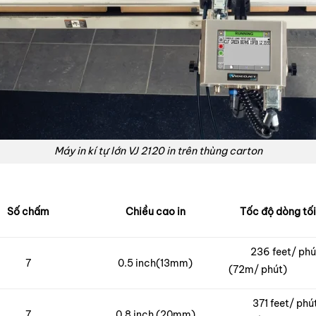
Máy in
kí
tự lớn VJ 2120 in trên thùng carton
Số chấm
Chiều cao in
Tốc độ dòng tối
236 feet/ phú
7
0.5 inch
(13mm)
(72m/ phút)
371 feet/ phú
7
0.8 inch (20mm)