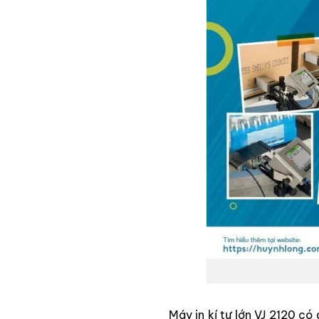
Máy in
kí
tự lớn VJ 2120 có 