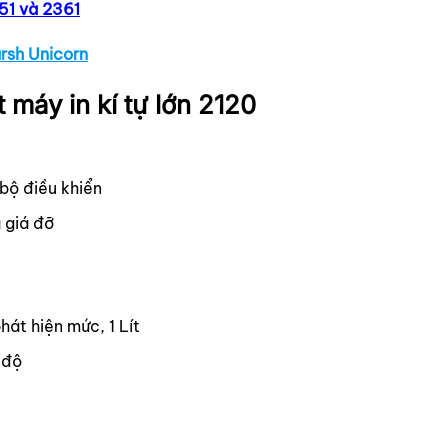
351 và 2361
arsh Unicorn
 máy in kí tự lớn 2120
bộ điều khiển
 giá đỡ
át hiện mức, 1 Lít
 độ