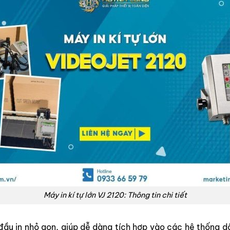
Máy in
kí
tự lớn VJ 2120: Thông tin chi tiết
đầu in nhỏ gọn, giúp dễ dàng tích hợp vào các hệ thống d