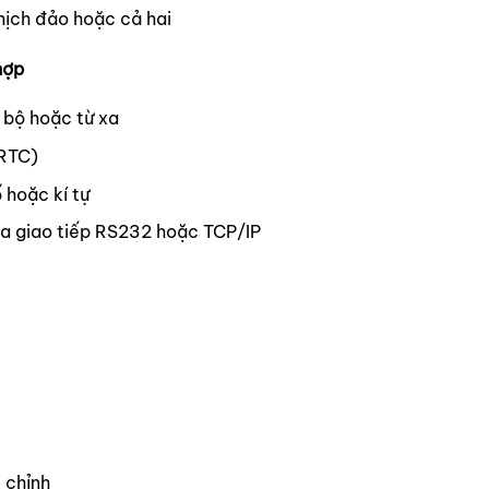
hịch đảo hoặc cả hai
hợp
i bộ hoặc từ xa
(RTC)
ố hoặc
kí
tự
ua giao tiếp RS232 hoặc TCP/IP
u chỉnh