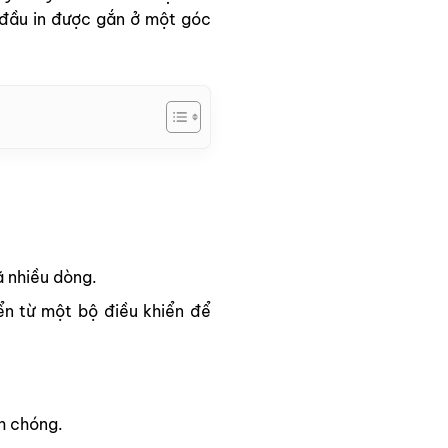
đầu in được gắn ở một góc
 nhiều dòng.
ển từ một bộ điều khiển để
h chóng.