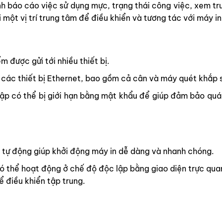
h báo cáo việc sử dụng mực, trạng thái công việc, xem trư
i một vị trí trung tâm để điều khiển và tương tác với máy in
m được gửi tới nhiều thiết bị.
ả các thiết bị Ethernet, bao gồm cả cân và
máy quét khắp s
cập có thể bị giới hạn bằng mật khẩu để giúp đảm bảo quá 
p tự động giúp khởi động máy in dễ dàng và nhanh chóng.
có thể hoạt động ở chế độ độc lập bằng giao diện trực qua
 điều khiển tập trung.