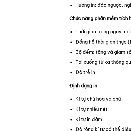
Hướng in: đảo ngược, ng
Chức năng phần mềm tích 
Thời gian trong ngày, nộ
Đồng hồ thời gian thực 
Bộ đếm: tăng và giảm s
Tải xuống từ xa thông q
Độ trễ in
Định dạng in
Kí tự chữ hoa và chữ
Kí tự nhiều nét
Kí tự in đậm
Độ rộng kí tự có thể điề