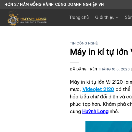
Chuyển
HƠN 27 NĂM ĐỒNG HÀNH CÙNG DOANH NGHIỆP VN
đến
Trang chủ
Giới thiệu
Sả
nội
dung
TIN CÔNG NGHỆ
Máy in kí tự lớn 
ĐÃ ĐĂNG TRÊN
THÁNG 10 5, 2023
Máy in kí tự lớn VJ 2120 là
mực,
Videojet 2120
có thể 
hóa kiểu chữ đối diện và c
phức tạp hơn. Khám phá chi
cùng
Huỳnh Long
nhé.