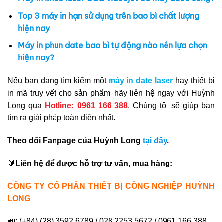
Top 3 máy in hạn sử dụng trên bao bì chất lượng
hiện nay
Máy in phun date bao bì tự động nào nên lựa chọn
hiện nay?
Nếu bạn đang tìm kiếm một
máy in date laser
hay thiết bị
in mã truy vết cho sản phẩm, hãy liên hệ ngay với Huỳnh
Long qua
Hotline: 0961 166 388
. Chúng tôi sẽ giúp bạn
tìm ra giải pháp toàn diện nhất.
Theo dõi Fanpage của Huỳnh Long
tại đây
.
🔰
Liên hệ để được hỗ trợ tư vấn, mua hàng:
CÔNG TY CỔ PHẦN THIẾT BỊ CÔNG NGHIỆP HUỲNH
LONG
📲: (+84) (28) 3592 6789 / 028 2253 5672 / 0961 166 388