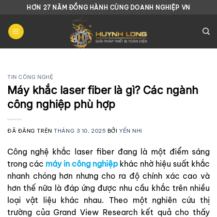
Chuyển
HƠN 27 NĂM ĐỒNG HÀNH CÙNG DOANH NGHIỆP VN
đến
nội
dung
TIN CÔNG NGHỆ
Máy khắc laser fiber là gì? Các ngành
công nghiệp phù hợp
ĐÃ ĐĂNG TRÊN
THÁNG 3 10, 2025
BỞI
YẾN NHI
Công nghệ khắc laser fiber đang là một điểm sáng
trong các
máy in công nghiệp
khác nhờ hiệu suất khắc
nhanh chóng hơn nhưng cho ra độ chính xác cao và
hơn thế nữa là đáp ứng được nhu cầu khắc trên nhiều
loại vật liệu khác nhau. Theo một nghiên cứu thị
trường của Grand View Research kết quả cho thấy