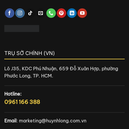
TRỤ SỞ CHÍNH (VN)
Lô J35, KDC Phú Nhuận, 659 Đỗ Xuân Hợp, phường
Phước Long, TP. HCM.
Hotline:
0961 166 388
Email
:
marketing@huynhlong.com.vn