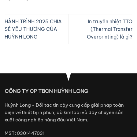
HÀNH TRÌNH 2025 CHIA
In truyền nhiệt TTO
SẺ YÊU THƯƠNG CỦA
(Thermal Transfer
HUỲNH LONG
Overprinting) là gì?
CÔNG TY CP TBCN HUỲNH LONG
Huỳnh Long - Đối tác tin cậy cung cấp giải pháp toàn
diện về thiết bị in phun, dò kim loại và dây chuyền sản
xuất công nghiệp hàng đầu Việt Nam.
MST: 0301447031