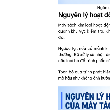
Ngăn c
Nguyên lý hoạt đ
Máy tách kim loại hoạt độn
quanh khu vực kiểm tra. K
đổi.
Ngược lại, nếu có mảnh kim
thường. Bộ xử lý sẽ nhận d
cấu loại bỏ để tách phần s
Toàn bộ quá trình phát hiện
mà hầu như không ảnh hưởn