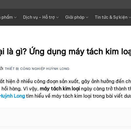
n phẩm
Dịch vụ – Hỗ trợ
Giải pháp
Tin tức & Sự kiện
i là gì? Ứng dụng máy tách kim loạ
ỞI
THIẾT BỊ CÔNG NGHIỆP HUỲNH LONG
uất hiện ở nhiều công đoạn sản xuất, gây ảnh hưởng đến c
u hồi hàng. Vì vậy,
máy tách kim loại
ngày càng trở thành th
Huỳnh Long
tìm hiểu về máy tách kim loại trong bài viết dư