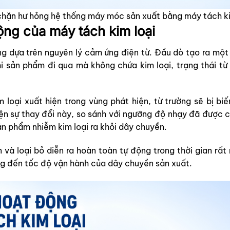
hặn hư hỏng hệ thống máy móc sản xuất bằng máy tách ki
ộng của máy tách kim loại
g dựa trên nguyên lý cảm ứng điện từ. Đầu dò tạo ra một
hi sản phẩm đi qua mà không chứa kim loại, trạng thái từ
 loại xuất hiện trong vùng phát hiện, từ trường sẽ bị biến
iện sự thay đổi này, so sánh với ngưỡng độ nhạy đã được c
ản phẩm nhiễm kim loại ra khỏi dây chuyền.
 và loại bỏ diễn ra hoàn toàn tự động trong thời gian rất
g đến tốc độ vận hành của dây chuyền sản xuất.