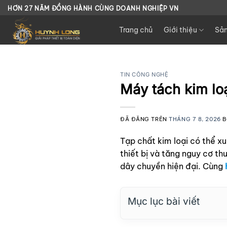
Chuyển
HƠN 27 NĂM ĐỒNG HÀNH CÙNG DOANH NGHIỆP VN
đến
Trang chủ
Giới thiệu
Sả
nội
dung
TIN CÔNG NGHỆ
Máy tách kim loạ
ĐÃ ĐĂNG TRÊN
THÁNG 7 8, 2026
B
Tạp chất kim loại có thể x
thiết bị và tăng nguy cơ th
dây chuyền hiện đại. Cùng
Mục lục bài viết