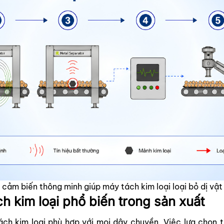
cảm biến thông minh giúp máy tách kim loại loại bỏ dị vật 
 kim loại phổ biến trong sản xuất
h kim loại phù hợp với mọi dây chuyền. Việc lựa chọn t