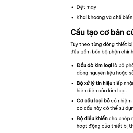
Dệt may
Khai khoáng và chế biến
Cấu tạo cơ bản củ
Tùy theo từng dòng thiết b
đều gồm bốn bộ phận chính
Đầu dò kim loại
là bộ phậ
dòng nguyên liệu hoặc s
Bộ xử lý tín hiệu
tiếp nhận
hiện diện của kim loại.
Cơ cấu loại bỏ
có nhiệm v
cơ cấu này có thể sử dụ
Bộ điều khiển
cho phép ng
hoạt động của thiết bị t