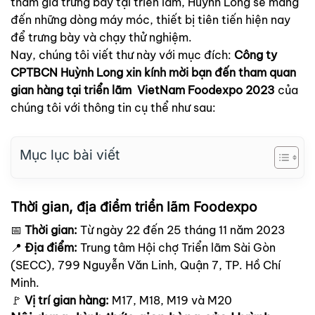
tham gia trưng bày tại triển lãm, Huỳnh Long sẽ mang
đến những dòng máy móc, thiết bị tiên tiến hiện nay
để trưng bày và chạy thử nghiệm.
Nay, chúng tôi viết thư này với mục đích:
Công ty
CPTBCN Huỳnh Long xin kính mời bạn đến tham quan
gian hàng tại triển lãm VietNam Foodexpo 2023
của
chúng tôi với thông tin cụ thể như sau:
Mục lục bài viết
Thời gian, địa điểm triển lãm Foodexpo
📅
Thời gian:
Từ ngày 22 đến 25 tháng 11 năm 2023
📍
Địa điểm:
Trung tâm Hội chợ Triển lãm Sài Gòn
(SECC), 799 Nguyễn Văn Linh, Quận 7, TP. Hồ Chí
Minh.
🚩
Vị trí gian hàng:
M17, M18, M19 và M20