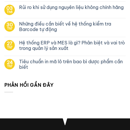
Rủi ro khi sử dụng nguyên liệu không chính hãng
03
Th8
Những điều cần biết về hệ thống kiểm tra
30
Th7
Barcode tự động
Hệ thống ERP và MES là gì? Phân biệt và vai trò
27
Th7
trong quản lý sản xuất
Tiêu chuẩn in mã lô trên bao bì dược phẩm cần
24
Th7
biết
PHẢN HỒI GẦN ĐÂY