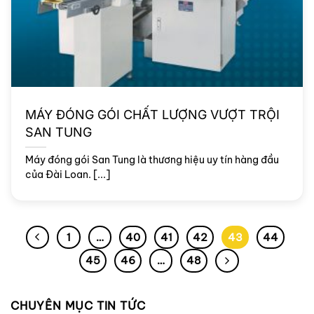
MÁY ĐÓNG GÓI CHẤT LƯỢNG VƯỢT TRỘI
SAN TUNG
Máy đóng gói San Tung là thương hiệu uy tín hàng đầu
của Đài Loan. [...]
1
…
40
41
42
43
44
45
46
…
48
CHUYÊN MỤC TIN TỨC