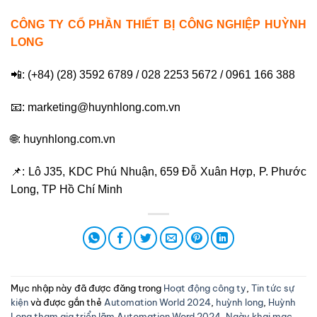
CÔNG TY CỔ PHẦN THIẾT BỊ CÔNG NGHIỆP HUỲNH
LONG
📲: (+84) (28) 3592 6789 / 028 2253 5672 / 0961 166 388
📧: marketing@huynhlong.com.vn
🌐: huynhlong.com.vn
📌: Lô J35, KDC Phú Nhuận, 659 Đỗ Xuân Hợp, P. Phước
Long, TP Hồ Chí Minh
Mục nhập này đã được đăng trong
Hoạt động công ty
,
Tin tức sự
kiện
và được gắn thẻ
Automation World 2024
,
huỳnh long
,
Huỳnh
Long tham gia triển lãm Automation Word 2024
,
Ngày khai mạc
,