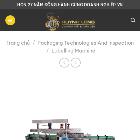
Chuyển
HƠN 27 NĂM ĐỒNG HÀNH CÙNG DOANH NGHIỆP VN
đến
nội
dung
Trang chủ
/
Packaging Technologies And Inspection
/
Labelling Machine