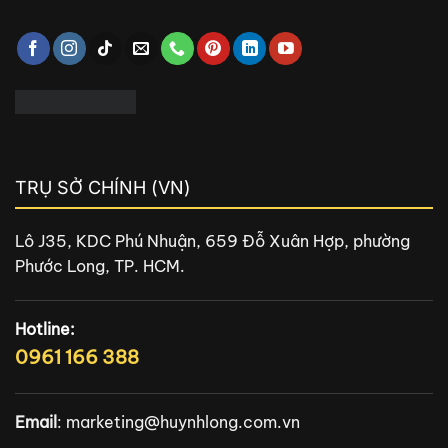
TRỤ SỞ CHÍNH (VN)
Lô J35, KDC Phú Nhuận, 659 Đỗ Xuân Hợp, phường
Phước Long, TP. HCM.
Hotline:
0961 166 388
Email
:
marketing@huynhlong.com.vn