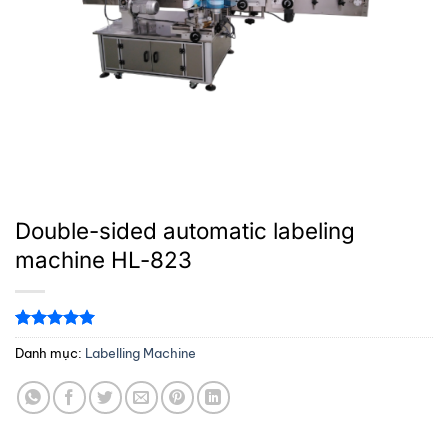
Double-sided automatic labeling
machine HL-823
5.00
1
trên 5
Danh mục:
Labelling Machine
dựa trên
đánh giá