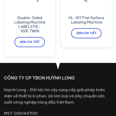
Double-Sided
HL-817 Flat Surface
Labeling Machine
Labeling Machine
LABELSTIK-
100F.TWIN
XEM CHI TIẾT
XEM CHI TIẾT
CÔNG TY CP TBCN HUỲNH LONG
Huỳnh Long - Đối tác tin cậy cung cấp giải pháp toàn
diện về thiết bị in phun, dò kim loại và dây chuyền sản
xuất công nghiệp hàng đầu Việt Nam.
MST: 0301447031