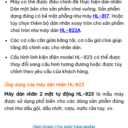
Máy có thể được điều chỉnh để thực hiện dán nhãn:
Dán một bên cho sản phẩm chai vuông. Sản phẩm
dạng đứng có bề mặt phẳng như máy
HL-817
. Hoặc
tùy chọn thêm bộ dán nhãn xoay tròn cho sản phẩm
chai tròn như máy dán
HL-822A
.
Các cơ cấu căn giữa băng tải, cơ cấu giữ chai giúp
tăng độ chính xác cho nhãn dán.
Cấu hình linh kiện điện model HL-823 có thể được
thay đổi sang cấu hình tương đương hoặc được tùy
chỉnh theo yêu cầu của khách hàng.
Ứng dụng của máy dán nhãn HL-823
Máy dán nhãn 2 mặt tự động HL-823
là mẫu máy
được sử dụng phổ biến cho các dòng sản phẩm đóng
chai như dầu gội, dầu nhớt, rượu, nước rửa tay, vv.