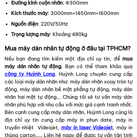
Đường kính cuộn nhãn
: Φ300mm
Kích thước máy
: 3000mm×1450mm×1600mm
Nguồn điện
: 220V/50Hz
Trọng lượng máy
: Khoảng 480kg
Mua máy dán nhãn tự động ở đâu tại TPHCM?
Nếu bạn đang tìm kiếm một địa chỉ uy tín, để
mua
máy dán nhãn tự động
. Bạn có thể tham khảo qua
công ty Huỳnh Long
. Huỳnh Long chuyên cung cấp
các loại máy dán nhãn như: máy dán nhãn xoay tròn tự
động, máy dán nhãn bề mặt phẳng tự động, máy dán
nhãn hai mặt tự động,.. Chúng tôi sẽ tư vấn máy dán
nhãn phù hợp với nhu cầu với mức giá cạnh tranh nhất.
Bên cạnh cung cấp máy dán nhãn, Huỳnh Long cũng là
địa chỉ uy tín cung cấp máy in phun date, máy in
truyền nhiệt Videojet,
máy in laser Videojet
, máy in
thùng carton,…. Liên hệ ngay để được tư vấn tận tình