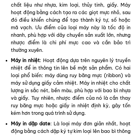
chất liệu như nhựa, kim loại, thủy tinh, giấy. Máy
hoạt động bằng cách tạo ra các giọt mực nhỏ, sau
đó điều khiển chúng để tạo thành ký tự, số hoặc
mã vạch. Ưu điểm của loại máy này là tốc độ in
nhanh, phù hợp với dây chuyền sản xuất lớn, nhưng
nhược điểm là chi phí mực cao và cần bảo trì
thường xuyên.
Máy in nhiệt
: Hoạt động dựa trên nguyên lý truyền
nhiệt để in thông tin lên bề mặt sản phẩm. Có hai
loại phổ biến: máy dùng ruy băng mực (ribbon) và
máy sử dụng giấy cảm nhiệt. Máy in nhiệt cho chất
lượng in sắc nét, bền màu, phù hợp với bao bì nhựa
và giấy. Tuy nhiên, nhược điểm của nó là cần thay
ruy băng mực hoặc giấy in nhiệt định kỳ, gây tốn
kém hơn trong quá trình sử dụng.
Máy in dập date
: Là loại máy đơn giản nhất, hoạt
động bằng cách dập ký tự kim loại lên bao bì thông