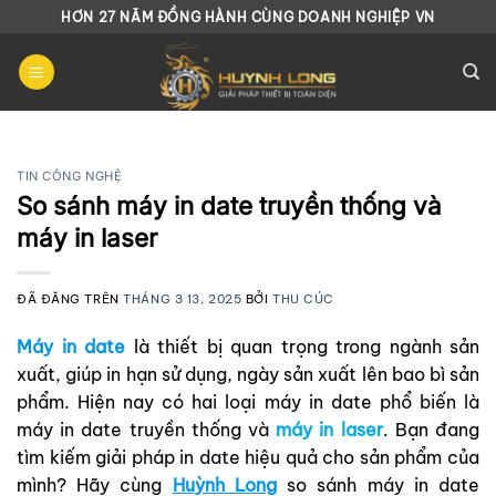
Chuyển
HƠN 27 NĂM ĐỒNG HÀNH CÙNG DOANH NGHIỆP VN
đến
nội
dung
TIN CÔNG NGHỆ
So sánh máy in date truyền thống và
máy in laser
ĐÃ ĐĂNG TRÊN
THÁNG 3 13, 2025
BỞI
THU CÚC
Máy in date
là thiết bị quan trọng trong ngành sản
xuất, giúp in hạn sử dụng, ngày sản xuất lên bao bì sản
phẩm. Hiện nay có hai loại máy in date phổ biến là
máy in date truyền thống và
máy in laser
. Bạn đang
tìm kiếm giải pháp in date hiệu quả cho sản phẩm của
mình? Hãy cùng
Huỳnh Long
so sánh máy in date