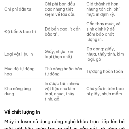
Chi phí ban đầu
Giá thành rẻ hơn
Chi phí đầu tư
cao nhưng tiết
nhưng tốn chi phí
kiệm về lâu dài.
mực in định kỳ.
Cần thay mực, vệ
Độ bền cao, ít cần
sinh định kỳ để
Độ bền & bảo trì
bảo trì.
đảm bảo chất
lượng in.
Đa dạng: giấy,
Giấy, nhựa, kim
Loại vật liệu in
nhựa, thủy tinh, kim
loại (hạn chế)
loại, gỗ
Mức độ tự động
Thủ công hoặc bán
Tự động hoàn toàn
hóa
tự động
In được trên nhiều
Khả năng ứng
vật liệu như kim
Chủ yếu in trên bao
dụng
loại, nhựa, thủy
bì giấy, nhựa mềm.
tinh, gỗ.
Về chất lượng in
Máy in laser sử dụng công nghệ khắc trực tiếp lên bề
mặt vật liệu, giúp tạo ra nét in sắc nét, rõ ràng và