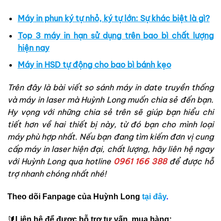
Máy in phun ký tự nhỏ, ký tự lớn: Sự khác biệt là gì?
Top 3 máy in hạn sử dụng trên bao bì chất lượng
hiện nay
Máy in HSD tự động cho bao bì bánh kẹo
Trên đây là bài viết so sánh máy in date truyền thống
và máy in laser mà Huỳnh Long muốn chia sẻ đến bạn.
Hy vọng với những chia sẻ trên sẽ giúp bạn hiểu chi
tiết hơn về hai thiết bị này, từ đó bạn cho mình loại
máy phù hợp nhất. Nếu bạn đang tìm kiếm đơn vị cung
cấp máy in laser hiện đại, chất lượng, hãy liên hệ ngay
với Huỳnh Long qua hotline
0961 166 388
để được hỗ
trợ nhanh chóng nhất nhé!
Theo dõi Fanpage của Huỳnh Long
tại đây
.
🔰
Liên hệ để được hỗ trợ tư vấn, mua hàng: