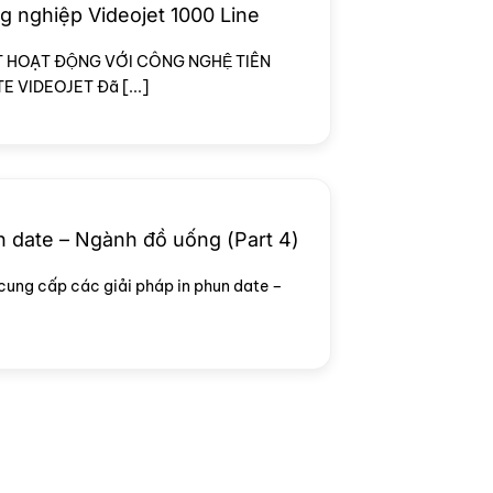
g nghiệp Videojet 1000 Line
T HOẠT ĐỘNG VỚI CÔNG NGHỆ TIÊN
E VIDEOJET Đã [...]
n date – Ngành đồ uống (Part 4)
cung cấp các giải pháp in phun date –