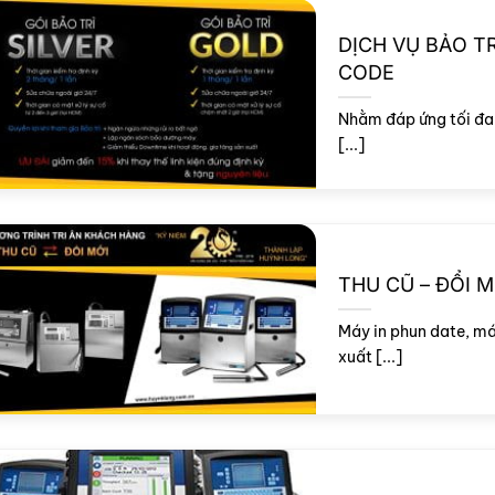
DỊCH VỤ BẢO TR
CODE
Nhằm đáp ứng tối đa 
[...]
THU CŨ – ĐỔI M
Máy in phun date, má
xuất [...]