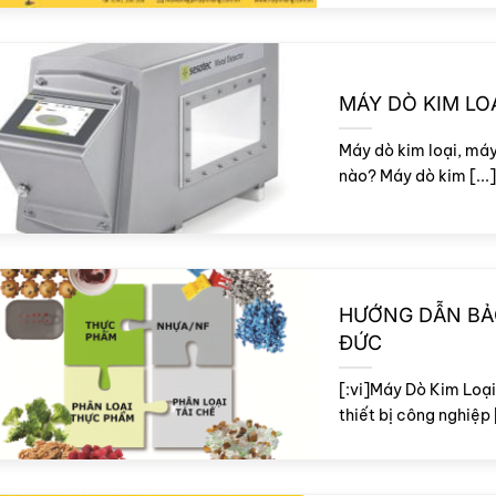
MÁY DÒ KIM LO
Máy dò kim loại, máy
nào? Máy dò kim [...]
HƯỚNG DẪN BẢO
ĐỨC
[:vi]Máy Dò Kim Loại
thiết bị công nghiệp [