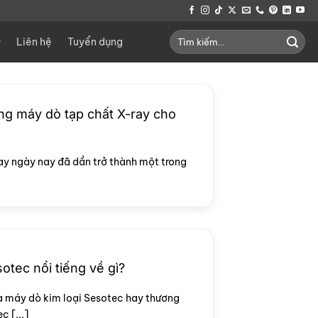
Tìm
Liên hệ
Tuyển dụng
kiếm:
ụng máy dò tạp chất X-ray cho
y ngày nay đã dần trở thành một trong
tec nổi tiếng về gì?
a máy dò kim loại Sesotec hay thương
 [...]