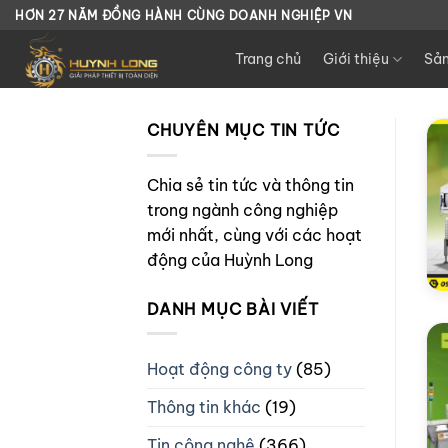
Chuyển
HƠN 27 NĂM ĐỒNG HÀNH CÙNG DOANH NGHIỆP VN
đến
Trang chủ
Giới thiệu
Sả
nội
dung
CHUYÊN MỤC TIN TỨC
Chia sẻ tin tức và thông tin
trong ngành công nghiệp
mới nhất, cùng với các hoạt
động của Huỳnh Long
DANH MỤC BÀI VIẾT
Hoạt động công ty
(85)
Thông tin khác
(19)
Tin công nghệ
(366)