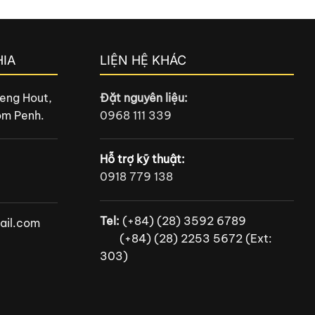
IA
LIỆN HỆ KHÁC
eng Hout,
Đặt nguyên liệu:
om Penh.
0968 111 339
Hỗ trợ kỹ thuật:
0918 779 138
Tel:
(+84) (28) 3592 6789
il.com
(+84) (28) 2253 5672 (Ext:
303)