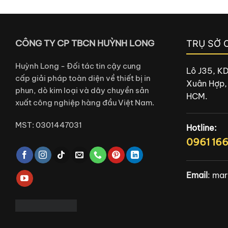
CÔNG TY CP TBCN HUỲNH LONG
TRỤ SỞ 
Huỳnh Long - Đối tác tin cậy cung
Lô J35, K
cấp giải pháp toàn diện về thiết bị in
Xuân Hợp,
phun, dò kim loại và dây chuyền sản
HCM.
xuất công nghiệp hàng đầu Việt Nam.
MST: 0301447031
Hotline:
0961 16
Email
:
mar