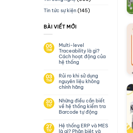
Tin tức sự kiện
(145)
BÀI VIẾT MỚI
Multi-level
05
Th8
Traceability là gì?
Cách hoạt động của
hệ thống
Rủi ro khi sử dụng
03
Th8
nguyên liệu không
chính hãng
Những điều cần biết
30
Th7
về hệ thống kiểm tra
Barcode tự động
Hệ thống ERP và MES
27
Th7
là gì? Phân biệt và