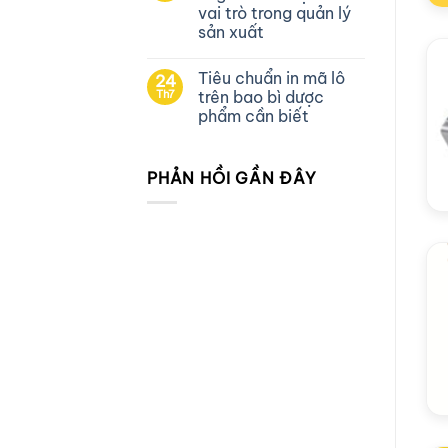
vai trò trong quản lý
sản xuất
Tiêu chuẩn in mã lô
24
Th7
trên bao bì dược
phẩm cần biết
PHẢN HỒI GẦN ĐÂY