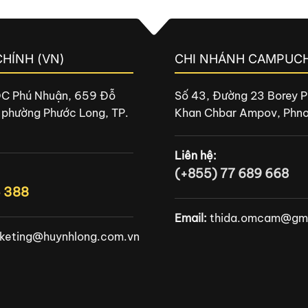
CHÍNH (VN)
CHI NHÁNH CAMPUCH
DC Phú Nhuận, 659 Đỗ
Số 43, Đường 23 Borey P
 phường Phước Long, TP.
Khan Chbar Ampov, Phn
Liên hệ:
(+855) 77 689 668
6 388
Email:
thida.omcam@gma
keting@huynhlong.com.vn