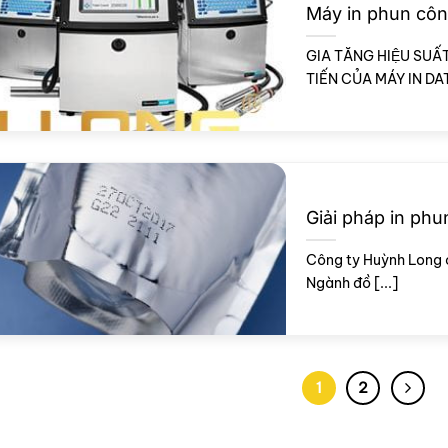
Máy in phun côn
GIA TĂNG HIỆU SUẤ
TIẾN CỦA MÁY IN DAT
Giải pháp in phu
Công ty Huỳnh Long 
Ngành đồ [...]
1
2