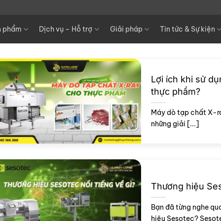
n phẩm
Dịch vụ – Hỗ trợ
Giải pháp
Tin tức & Sự kiện
Lợi ích khi sử d
thực phẩm?
Máy dò tạp chất X-ra
những giải [...]
Thương hiệu Seso
Bạn đã từng nghe qu
hiệu Sesotec? Sesotec