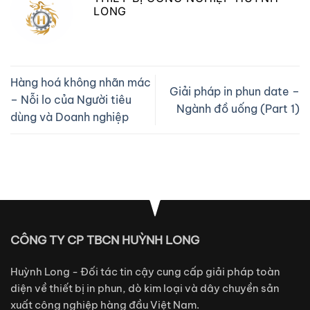
LONG
Hàng hoá không nhãn mác
Giải pháp in phun date –
– Nỗi lo của Người tiêu
Ngành đồ uống (Part 1)
dùng và Doanh nghiệp
CÔNG TY CP TBCN HUỲNH LONG
Huỳnh Long - Đối tác tin cậy cung cấp giải pháp toàn
diện về thiết bị in phun, dò kim loại và dây chuyền sản
xuất công nghiệp hàng đầu Việt Nam.