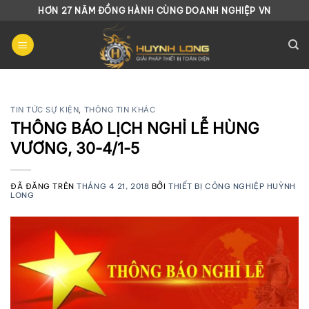
Chuyển
HƠN 27 NĂM ĐỒNG HÀNH CÙNG DOANH NGHIỆP VN
đến
nội
dung
TIN TỨC SỰ KIỆN
,
THÔNG TIN KHÁC
THÔNG BÁO LỊCH NGHỈ LỄ HÙNG
VƯƠNG, 30-4/1-5
ĐÃ ĐĂNG TRÊN
THÁNG 4 21, 2018
BỞI
THIẾT BỊ CÔNG NGHIỆP HUỲNH
LONG