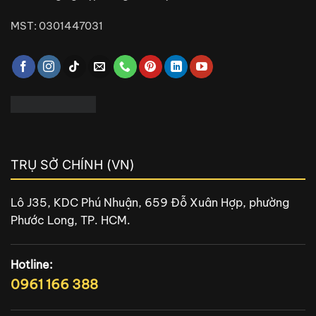
MST: 0301447031
TRỤ SỞ CHÍNH (VN)
Lô J35, KDC Phú Nhuận, 659 Đỗ Xuân Hợp, phường
Phước Long, TP. HCM.
Hotline:
0961 166 388