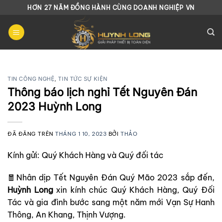
Chuyển
HƠN 27 NĂM ĐỒNG HÀNH CÙNG DOANH NGHIỆP VN
đến
nội
dung
TIN CÔNG NGHỆ
,
TIN TỨC SỰ KIỆN
Thông báo lịch nghỉ Tết Nguyên Đán
2023 Huỳnh Long
ĐÃ ĐĂNG TRÊN
THÁNG 1 10, 2023
BỞI
THẢO
Kính gửi: Quý Khách Hàng và Quý đối tác
🧧Nhân dịp Tết Nguyên Đán Quý Mão 2023 sắp đến,
Huỳnh Long
xin kính chúc Quý Khách Hàng, Quý Đối
Tác và gia đình bước sang một năm mới Vạn Sự Hanh
Thông, An Khang, Thịnh Vượng.