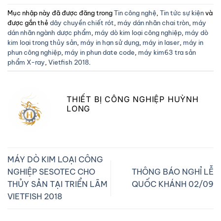
Mục nhập này đã được đăng trong
Tin công nghệ
,
Tin tức sự kiện
và
được gắn thẻ
dây chuyền chiết rót
,
máy dán nhãn chai tròn
,
máy
dán nhãn ngành dược phẩm
,
máy dò kim loại công nghiệp
,
máy dò
kim loại trong thủy sản
,
máy in hạn sử dụng
,
máy in laser
,
máy in
phun công nghiệp
,
máy in phun date code
,
máy kim63 tra sản
phẩm X-ray
,
Vietfish 2018
.
THIẾT BỊ CÔNG NGHIỆP HUỲNH
LONG
MÁY DÒ KIM LOẠI CÔNG
NGHIỆP SESOTEC CHO
THÔNG BÁO NGHỈ LỄ
THỦY SẢN TẠI TRIỂN LÃM
QUỐC KHÁNH 02/09
VIETFISH 2018