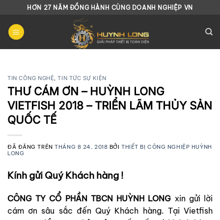
Chuyển
HƠN 27 NĂM ĐỒNG HÀNH CÙNG DOANH NGHIỆP VN
đến
nội
dung
TIN CÔNG NGHỆ
,
TIN TỨC SỰ KIỆN
THƯ CÁM ƠN – HUỲNH LONG
VIETFISH 2018 – TRIỂN LÃM THỦY SẢN
QUỐC TẾ
ĐÃ ĐĂNG TRÊN
THÁNG 8 24, 2018
BỞI
THIẾT BỊ CÔNG NGHIỆP HUỲNH
LONG
Kính gửi Quý Khách hàng !
CÔNG TY CỔ PHẦN TBCN HUỲNH LONG
xin gửi lời
cám ơn sâu sắc đến Quý Khách hàng. Tại Vietfish