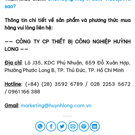
sao?
Thông tin chi tiết về sản phẩm và phương thức mua
hàng vui lòng liên hệ:
—— CÔNG TY CP THIẾT BỊ CÔNG NGHIỆP HUỲNH
LONG ——
Địa chỉ
: Lô J35, KDC Phú Nhuận, 659 Đỗ Xuân Hợp,
Phường Phước Long B, TP. Thủ Đức, TP. Hồ Chí Minh
Hotline
: (+84) (28) 3592 6789 / 028 2253 5672
/ 0961 166 388
Gmail
:
marketing@huynhlong.com.vn