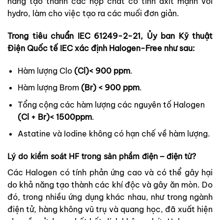
năng tạo thành các hợp chất có tính axit mạnh với
hydro, làm cho việc tạo ra các muối đơn giản.
Trong tiêu chuẩn IEC 61249-2-21, Ủy ban Kỹ thuật
Điện Quốc tế IEC xác định Halogen-Free như sau:
Hàm lượng Clo
(Cl)< 900 ppm
.
Hàm lượng Brom
(Br) < 900 ppm
.
Tổng cộng các hàm lượng các nguyên tố Halogen
(Cl + Br)< 1500ppm
.
Astatine và Iodine không có hạn chế về hàm lượng.
Lý do kiểm soát HF trong sản phẩm điện – điện tử?
Các Halogen có tính phản ứng cao và có thể gây hại
do khả năng tạo thành các khí độc và gây ăn mòn. Do
đó, trong nhiều ứng dụng khác nhau, như trong ngành
điện tử, hàng không vũ trụ và quang học, đã xuất hiện