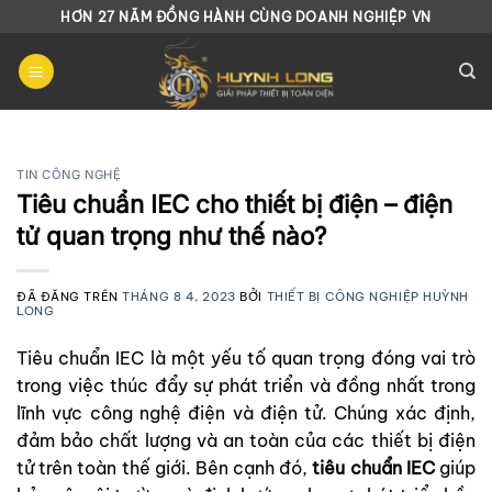
Chuyển
HƠN 27 NĂM ĐỒNG HÀNH CÙNG DOANH NGHIỆP VN
đến
nội
dung
TIN CÔNG NGHỆ
Tiêu chuẩn IEC cho thiết bị điện – điện
tử quan trọng như thế nào?
ĐÃ ĐĂNG TRÊN
THÁNG 8 4, 2023
BỞI
THIẾT BỊ CÔNG NGHIỆP HUỲNH
LONG
Tiêu chuẩn IEC là một yếu tố quan trọng đóng vai trò
trong việc thúc đẩy sự phát triển và đồng nhất trong
lĩnh vực công nghệ điện và điện tử. Chúng xác định,
đảm bảo chất lượng và an toàn của các thiết bị điện
tử trên toàn thế giới. Bên cạnh đó,
tiêu chuẩn IEC
giúp