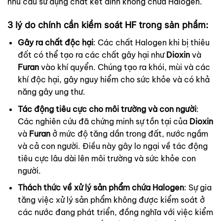
nhu cầu sử dụng chất kết dính không chứa Halogen.
3 lý do chính cần kiểm soát HF trong sản phẩm:
Gây ra chất độc hại
: Các chất Halogen khi bị thiêu
đốt có thể tạo ra các chất gây hại như
Dioxin
và
Furan
vào khí quyển. Chúng tạo ra khói, mùi và các
khí độc hại, gây nguy hiểm cho sức khỏe và có khả
năng gây ung thư.
Tác động tiêu cực cho môi trường và con người
:
Các nghiên cứu đã chứng minh sự tồn tại của
Dioxin
và
Furan
ở mức độ tăng dần trong đất, nước ngầm
và cả con người. Điều này gây lo ngại về tác động
tiêu cực lâu dài lên môi trường và sức khỏe con
người.
Thách thức về xử lý sản phẩm chứa Halogen
: Sự gia
tăng việc xử lý sản phẩm không được kiểm soát ở
các nước đang phát triển, đồng nghĩa với việc kiểm