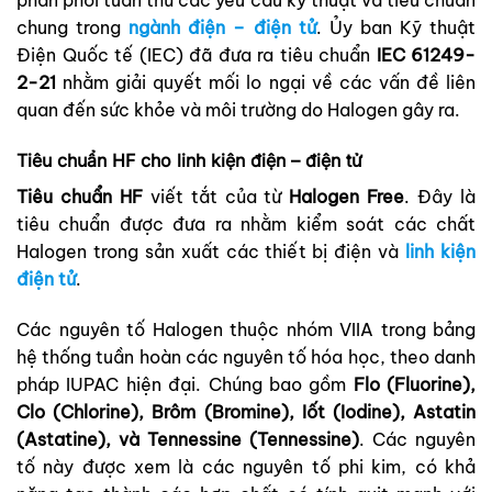
phân phối tuân thủ các yêu cầu kỹ thuật và tiêu chuẩn
chung trong
ngành điện – điện tử
. Ủy ban Kỹ thuật
Điện Quốc tế (IEC) đã đưa ra tiêu chuẩn
IEC 61249-
2-21
nhằm giải quyết mối lo ngại về các vấn đề liên
quan đến sức khỏe và môi trường do Halogen gây ra.
Tiêu chuẩn HF cho linh kiện điện – điện tử
Tiêu chuẩn HF
viết tắt của từ
Halogen Free
. Đây là
tiêu chuẩn được đưa ra nhằm kiểm soát các chất
Halogen trong sản xuất các thiết bị điện và
linh kiện
điện tử
.
Các nguyên tố Halogen thuộc nhóm VIIA trong bảng
hệ thống tuần hoàn các nguyên tố hóa học, theo danh
pháp IUPAC hiện đại. Chúng bao gồm
Flo (Fluorine),
Clo (Chlorine), Brôm (Bromine), Iốt (Iodine), Astatin
(Astatine), và Tennessine (Tennessine)
. Các nguyên
tố này được xem là các nguyên tố phi kim, có khả