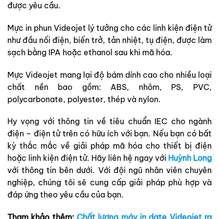
được yêu cầu.
Mực in phun Videojet lý tưởng cho các linh kiện điện tử
như đầu nối điện, biến trở, tản nhiệt, tụ điện, được làm
sạch bằng IPA hoặc ethanol sau khi mã hóa.
Mực Videojet mang lại độ bám dính cao cho nhiều loại
chất nền bao gồm: ABS, nhôm, PS, PVC,
polycarbonate, polyester, thép và nylon.
Hy vọng với thông tin về tiêu chuẩn IEC cho ngành
điện – điện tử trên có hữu ích với bạn. Nếu bạn có bất
kỳ thắc mắc về giải pháp mã hóa cho thiết bị điện
hoặc linh kiện điện tử. Hãy liên hệ ngay với
Huỳnh Long
với thông tin bên dưới. Với đội ngũ nhân viên chuyên
nghiệp, chúng tôi sẽ cung cấp giải pháp phù hợp và
đáp ứng theo yêu cầu của bạn.
Tham khảo thêm:
Chất lượng máy in date Videojet ra