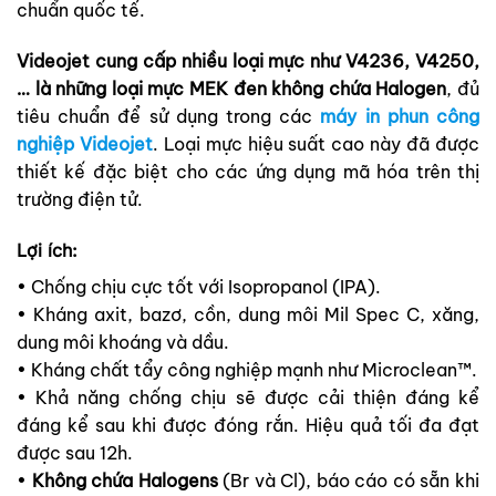
chuẩn quốc tế.
Videojet cung cấp nhiều loại mực như V4236, V4250,
… là những loại mực MEK đen không chứa Halogen
, đủ
tiêu chuẩn để sử dụng trong các
máy in phun công
nghiệp Videojet
. Loại mực hiệu suất cao này đã được
thiết kế đặc biệt cho các ứng dụng mã hóa trên thị
trường điện tử.
Lợi ích:
• Chống chịu cực tốt với Isopropanol (IPA).
• Kháng axit, bazơ, cồn, dung môi Mil Spec C, xăng,
dung môi khoáng và dầu.
• Kháng chất tẩy công nghiệp mạnh như Microclean™.
• Khả năng chống chịu sẽ được cải thiện đáng kể
đáng kể sau khi được đóng rắn. Hiệu quả tối đa đạt
được sau 12h.
•
Không chứa Halogens
(Br và Cl), báo cáo có sẵn khi