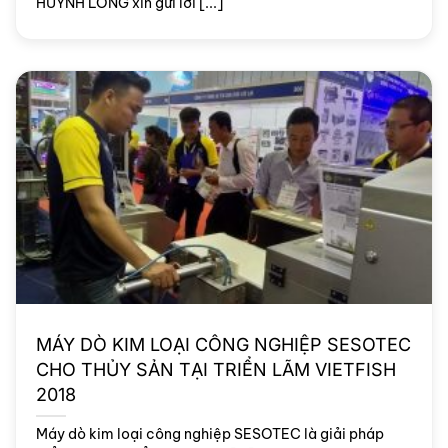
HUỲNH LONG xin gửi lời [...]
MÁY DÒ KIM LOẠI CÔNG NGHIỆP SESOTEC
CHO THỦY SẢN TẠI TRIỂN LÃM VIETFISH
2018
Máy dò kim loại công nghiệp SESOTEC là giải pháp