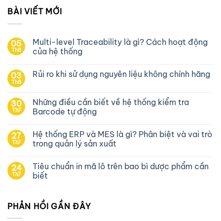
BÀI VIẾT MỚI
Multi-level Traceability là gì? Cách hoạt động
05
Th8
của hệ thống
Rủi ro khi sử dụng nguyên liệu không chính hãng
03
Th8
Những điều cần biết về hệ thống kiểm tra
30
Th7
Barcode tự động
Hệ thống ERP và MES là gì? Phân biệt và vai trò
27
Th7
trong quản lý sản xuất
Tiêu chuẩn in mã lô trên bao bì dược phẩm cần
24
Th7
biết
PHẢN HỒI GẦN ĐÂY