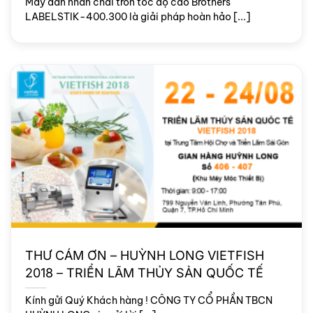
Máy dán nhãn chai tròn tốc độ cao Brothers
LABELSTIK-400.300 là giải pháp hoàn hảo [...]
THƯ CÁM ƠN – HUỲNH LONG VIETFISH
2018 – TRIỂN LÃM THỦY SẢN QUỐC TẾ
Kính gửi Quý Khách hàng ! CÔNG TY CỔ PHẦN TBCN