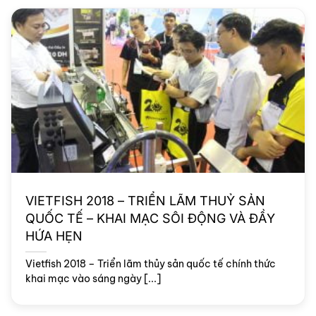
VIETFISH 2018 – TRIỂN LÃM THUỶ SẢN
QUỐC TẾ – KHAI MẠC SÔI ĐỘNG VÀ ĐẦY
HỨA HẸN
Vietfish 2018 – Triển lãm thủy sản quốc tế chính thức
khai mạc vào sáng ngày [...]