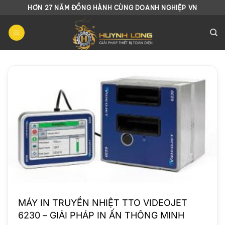
Chuyển
HƠN 27 NĂM ĐỒNG HÀNH CÙNG DOANH NGHIỆP VN
đến
nội
dung
MÁY IN TRUYỀN NHIỆT TTO VIDEOJET
6230 – GIẢI PHÁP IN ẤN THÔNG MINH