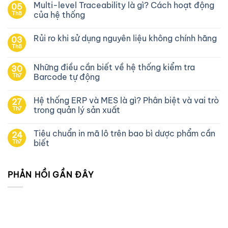
Multi-level Traceability là gì? Cách hoạt động
05
Th8
của hệ thống
Rủi ro khi sử dụng nguyên liệu không chính hãng
03
Th8
Những điều cần biết về hệ thống kiểm tra
30
Th7
Barcode tự động
Hệ thống ERP và MES là gì? Phân biệt và vai trò
27
Th7
trong quản lý sản xuất
Tiêu chuẩn in mã lô trên bao bì dược phẩm cần
24
Th7
biết
PHẢN HỒI GẦN ĐÂY