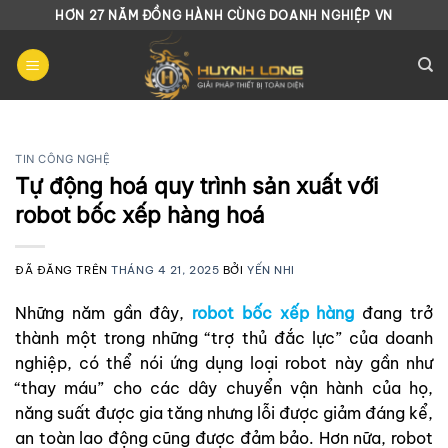
Chuyển
HƠN 27 NĂM ĐỒNG HÀNH CÙNG DOANH NGHIỆP VN
đến
nội
dung
TIN CÔNG NGHỆ
Tự động hoá quy trình sản xuất với
robot bốc xếp hàng hoá
ĐÃ ĐĂNG TRÊN
THÁNG 4 21, 2025
BỞI
YẾN NHI
Những năm gần đây,
robot bốc xếp hàng
đang trở
thành một trong những “trợ thủ đắc lực” của doanh
nghiệp, có thể nói ứng dụng loại robot này gần như
“thay máu” cho các dây chuyển vận hành của họ,
năng suất được gia tăng nhưng lỗi được giảm đáng kể,
an toàn lao động cũng được đảm bảo. Hơn nữa, robot