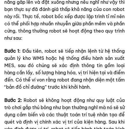
năng gắp lên và đặt xuống nhưng nếu nghĩ như vậy thì
bạn thực sự đã đánh giá thấp khả năng của con robot
này rồi. Thực tế, robot bốc xếp được lập trình tỉ mỉ nên
có thể phối hợp nhuần nhuyễn giữa phần mềm và phần
cứng, thông thường robot sẽ hoạt động theo quy trình
như sau:
Bước 1:
Đầu tiên, robot sẽ tiếp nhận lệnh từ hệ thống
quản lý kho WMS hoặc hệ thống điều hành sản xuất
MES, sau đó chúng sẽ xác định thông tin gồm loại
hàng cần lấy, số lượng hàng hóa, vị trí hiện tại và điểm
đến. Có thể ví von rằng robot đang nhận diện một tấm
“bản đồ chỉ đường” trước khi khởi hành.
Bước 2:
Robot sẽ không hoạt động như quy luật của
trò chơi gắp thú bông như bạn thường nghĩ mà nó sẽ sử
dụng cảm biến và các thuật toán trí tuệ nhân tạo để
quét và định vị chính xác vị trí của kiện hàng. Sau khi