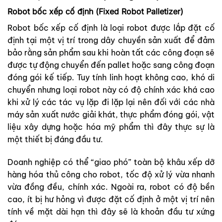
Robot bốc xếp cố định (Fixed Robot Palletizer)
Robot bốc xếp cố định là loại robot được lắp đặt cố
định tại một vị trí trong dây chuyền sản xuất để đảm
bảo rằng sản phẩm sau khi hoàn tất các công đoạn sẽ
được tự động chuyển đến pallet hoặc sang công đoạn
đóng gói kế tiếp. Tuy tính linh hoạt không cao, khó di
chuyển nhưng loại robot này có độ chính xác khá cao
khi xử lý các tác vụ lặp đi lặp lại nên đối với các nhà
máy sản xuất nước giải khát, thực phẩm đóng gói, vật
liệu xây dựng hoặc hóa mỹ phẩm thì đây thực sự là
một thiết bị đáng đầu tư.
Doanh nghiệp có thể “giao phó” toàn bộ khâu xếp dỡ
hàng hóa thủ công cho robot, tốc độ xử lý vừa nhanh
vừa đồng đều, chính xác. Ngoài ra, robot có độ bền
cao, ít bị hư hỏng vì được đặt cố định ở một vị trí nên
tính về mặt dài hạn thì đây sẽ là khoản đầu tư xứng