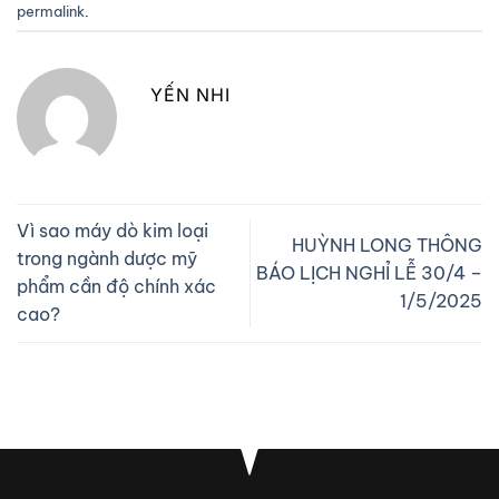
permalink
.
YẾN NHI
Vì sao máy dò kim loại
HUỲNH LONG THÔNG
trong ngành dược mỹ
BÁO LỊCH NGHỈ LỄ 30/4 –
phẩm cần độ chính xác
1/5/2025
cao?