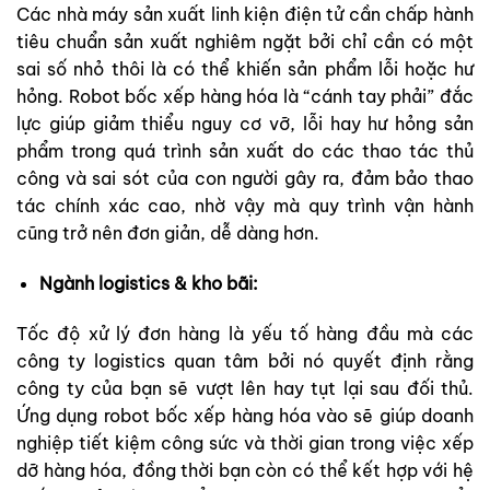
Các nhà máy sản xuất linh kiện điện tử cần chấp hành
tiêu chuẩn sản xuất nghiêm ngặt bởi chỉ cần có một
sai số nhỏ thôi là có thể khiến sản phẩm lỗi hoặc hư
hỏng. Robot bốc xếp hàng hóa là “cánh tay phải” đắc
lực giúp giảm thiểu nguy cơ vỡ, lỗi hay hư hỏng sản
phẩm trong quá trình sản xuất do các thao tác thủ
công và sai sót của con người gây ra, đảm bảo thao
tác chính xác cao, nhờ vậy mà quy trình vận hành
cũng trở nên đơn giản, dễ dàng hơn.
Ngành logistics & kho bãi:
Tốc độ xử lý đơn hàng là yếu tố hàng đầu mà các
công ty logistics quan tâm bởi nó quyết định rằng
công ty của bạn sẽ vượt lên hay tụt lại sau đối thủ.
Ứng dụng robot bốc xếp hàng hóa vào sẽ giúp doanh
nghiệp tiết kiệm công sức và thời gian trong việc xếp
dỡ hàng hóa, đồng thời bạn còn có thể kết hợp với hệ