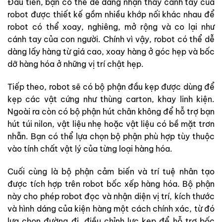
Đầu tiên, bạn có thể dễ dàng nhận thấy cánh tay của
robot được thiết kế gồm nhiều khớp nối khác nhau để
robot có thể xoay, nghiêng, mở rộng và co lại như
cánh tay của con người. Chính vì vậy, robot có thể dễ
dàng lấy hàng từ giá cao, xoay hàng ở góc hẹp và bốc
dỡ hàng hóa ở những vị trí chật hẹp.
Tiếp theo, robot sẽ có bộ phận đầu kẹp được dùng để
kẹp các vật cứng như thùng carton, khay linh kiện.
Ngoài ra còn có bộ phận hút chân không để hỗ trợ bạn
hút túi nilon, vật liệu nhẹ hoặc vật liệu có bề mặt trơn
nhẵn. Bạn có thể lựa chọn bộ phận phù hợp tùy thuộc
vào tính chất vật lý của từng loại hàng hóa.
Cuối cùng là bộ phận cảm biến và trí tuệ nhân tạo
được tích hợp trên robot bốc xếp hàng hóa. Bộ phận
này cho phép robot đọc và nhận diện vị trí, kích thước
và hình dáng của kiện hàng một cách chính xác, từ đó
lựa chọn đường đi, điều chỉnh lực kẹp để hỗ trợ bốc