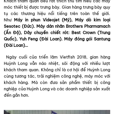
Khách tham quan đều rất thích thú tìm hiểu các máy
móc thiết bị được trưng bày. Gian hàng trưng bày quy
tụ các thương hiệu nổi tiếng trên toàn thế giới.
Như
Máy in phun Videojet (Mỹ), Máy dò kim loại
Sesotec (Đức). Máy dán nhãn Brothers Pharmamach
(Ấn Độ), Dây chuyền chiết rót: Best Crown (Trung
Quốc), Yuh Feng (Đài Loan). Máy đóng gói Santung
(Đài Loan)…
Ngày cuối của triển lãm Vietfish 2018, gian hàng
Huỳnh Long vẫn náo nhiệt, sôi động với nhiều lượt
khách tham quan. Không chỉ là cơ hội để Huỳnh Long
cùng tương tác, trải nghiệm công nghệ, máy móc với
khách hàng. Mà còn đưa sản phẩm thiết bị công
nghiệp của Huỳnh Long và các doanh nghiệp sản xuất
đến gần hơn.