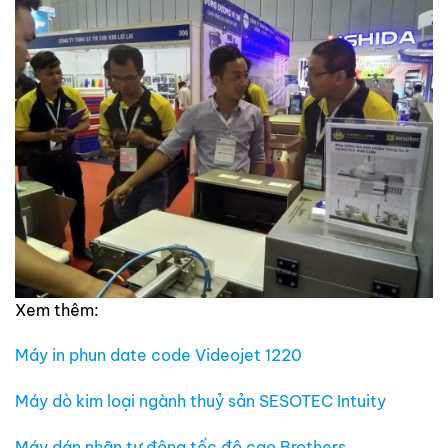
Xem thêm:
Máy in phun date code Videojet 1220
Máy dò kim loại ngành thuỷ sản SESOTEC Intuity
Máy dán nhãn tự động tốc độ cao Brothers