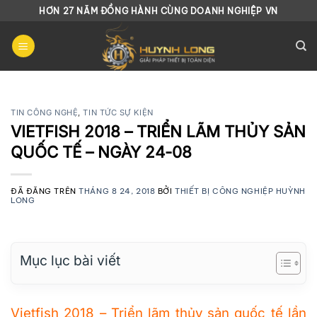
Chuyển
HƠN 27 NĂM ĐỒNG HÀNH CÙNG DOANH NGHIỆP VN
đến
nội
dung
TIN CÔNG NGHỆ
,
TIN TỨC SỰ KIỆN
VIETFISH 2018 – TRIỂN LÃM THỦY SẢN
QUỐC TẾ – NGÀY 24-08
ĐÃ ĐĂNG TRÊN
THÁNG 8 24, 2018
BỞI
THIẾT BỊ CÔNG NGHIỆP HUỲNH
LONG
Mục lục bài viết
Vietfish 2018 – Triển lãm thủy sản quốc tế lần