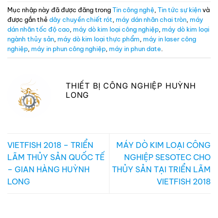
Mục nhập này đã được đăng trong
Tin công nghệ
,
Tin tức sự kiện
và
được gắn thẻ
dây chuyền chiết rót
,
máy dán nhãn chai tròn
,
máy
dán nhãn tốc độ cao
,
máy dò kim loại công nghiệp
,
máy dò kim loại
ngành thủy sản
,
máy dò kim loại thực phẩm
,
máy in laser công
nghiệp
,
máy in phun công nghiệp
,
máy in phun date
.
THIẾT BỊ CÔNG NGHIỆP HUỲNH
LONG
VIETFISH 2018 – TRIỂN
MÁY DÒ KIM LOẠI CÔNG
LÃM THỦY SẢN QUỐC TẾ
NGHIỆP SESOTEC CHO
– GIAN HÀNG HUỲNH
THỦY SẢN TẠI TRIỂN LÃM
LONG
VIETFISH 2018