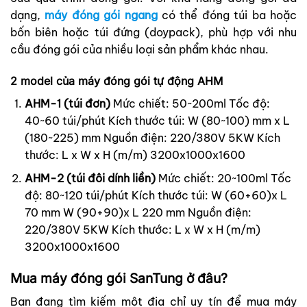
dạng,
máy đóng gói ngang
có thể đóng túi ba hoặc
bốn biên hoặc túi đứng (doypack), phù hợp với nhu
cầu đóng gói của nhiều loại sản phẩm khác nhau.
2 model của máy đóng gói tự động AHM
AHM-1 (túi đơn)
Mức chiết: 50~200ml
Tốc độ:
40~60 túi/phút
Kích thước túi: W (80~100) mm x L
(180~225) mm
Nguồn điện: 220/380V 5KW
Kích
thước: L x W x H (m/m) 3200x1000x1600
AHM-2 (túi đôi dính liền)
Mức chiết: 20~100ml
Tốc
độ: 80~120 túi/phút
Kích thước túi:
W (60+60)x L
70 mm
W (90+90)x L 220 mm
Nguồn điện:
220/380V 5KW
Kích thước: L x W x H (m/m)
3200x1000x1600
Mua máy đóng gói SanTung ở đâu?
Bạn đang tìm kiếm một địa chỉ uy tín để mua máy