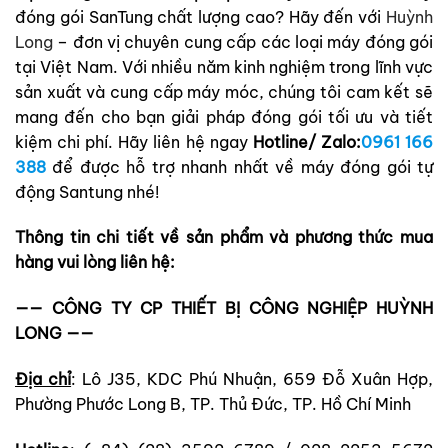
đóng gói SanTung chất lượng cao? Hãy đến với
Huỳnh
Long
– đơn vị chuyên cung cấp các loại máy đóng gói
tại Việt Nam. Với nhiều năm kinh nghiệm trong lĩnh vực
sản xuất và cung cấp máy móc, chúng tôi cam kết sẽ
mang đến cho bạn giải pháp đóng gói tối ưu và tiết
kiệm chi phí. Hãy liên hệ ngay
Hotline/ Zalo:
0961 166
388
để được hỗ trợ nhanh nhất về máy đóng gói tự
động Santung nhé!
Thông tin chi tiết về sản phẩm và phương thức mua
hàng vui lòng liên hệ:
—— CÔNG TY CP THIẾT BỊ CÔNG NGHIỆP HUỲNH
LONG ——
Địa chỉ
: Lô J35, KDC Phú Nhuận, 659 Đỗ Xuân Hợp,
Phường Phước Long B, TP. Thủ Đức, TP. Hồ Chí Minh