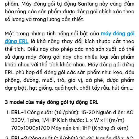
phẩm. Máy đóng gói tự động SanTung này cũng đảm
bảo rằng các sản phẩm được đóng gói chính xác theo
số lượng và trọng lượng cần thiết.
Một trong những tính năng nổi bật của
máy đóng gói
đứng ERL
là khả năng thay đổi kích thước cắt theo
thể tích. Điều này cho phép các nhà sản xuất có thể
sử dụng máy đóng gói này cho nhiều loại sản phẩm
khác nhau với thể tích khác nhau. Máy đóng gói đứng
ERL phù hợp để đóng gói các sản phẩm như: kẹo, đậu
phộng, đường, muối, trà, gia vị, cà phê, dược phẩm
dạng bột, hạt giống, quả hạch, chất tẩy rửa, hút ẩm,…
3 model của máy đóng gói tự động ERL
ERL-1
Công suất: (túi/phút): 15~20
Nguồn điện: AC
220V, 1 pha, 1/4HP
Kích thước: L x W x H (m/m)
700x1000x1700
Máy nén khí: 1HP (Không đi kèm)
ERL-2
Công suất (túi/phút) 20~30
Nguồn điện: AC