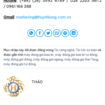
Hotline
: (+84) (28) 3592 6789 / 028 2253 5672
/ 0961 166 388
Gmail
:
marketing@huynhlong.com.vn
Mục nhập này đã được đăng trong
Tin công nghệ
,
Tin tức sự kiện
và
được gắn thẻ
máy đóng gói bao bì
,
máy đóng gói bao bì tự động
,
máy đóng gói đứng
,
máy đóng gói ngang
,
máy đóng gói San Tung
,
máy đóng gói tự động
.
THẢO