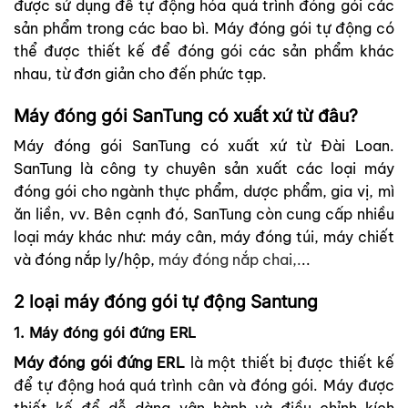
được sử dụng để tự động hóa quá trình đóng gói các
sản phẩm trong các bao bì. Máy đóng gói tự động có
thể được thiết kế để đóng gói các sản phẩm khác
nhau, từ đơn giản cho đến phức tạp.
Máy đóng gói SanTung có xuất xứ từ đâu?
Máy đóng gói SanTung có xuất xứ từ Đài Loan.
SanTung là công ty chuyên sản xuất các loại máy
đóng gói cho ngành thực phẩm, dược phẩm, gia vị, mì
ăn liền, vv. Bên cạnh đó, SanTung còn cung cấp nhiều
loại máy khác như: máy cân, máy đóng túi, máy chiết
và đóng nắp ly/hộp,
máy đóng nắp chai,
.
..
2 loại máy đóng gói tự động Santung
1. Máy đóng gói đứng ERL
Máy đóng gói đứng ERL
là một thiết bị được thiết kế
để tự động hoá quá trình cân và đóng gói. Máy được
thiết kế để dễ dàng vận hành và điều chỉnh kích