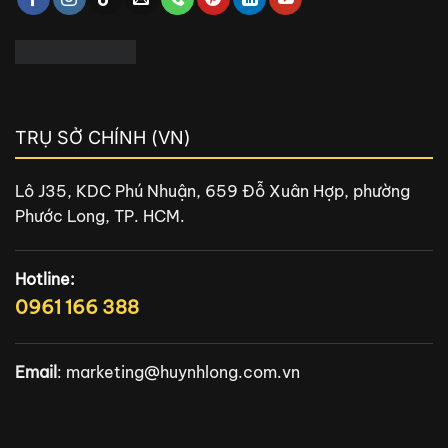
TRỤ SỞ CHÍNH (VN)
Lô J35, KDC Phú Nhuận, 659 Đỗ Xuân Hợp, phường
Phước Long, TP. HCM.
Hotline:
0961 166 388
Email
:
marketing@huynhlong.com.vn