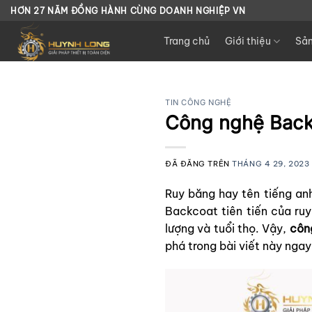
Chuyển
HƠN 27 NĂM ĐỒNG HÀNH CÙNG DOANH NGHIỆP VN
đến
Trang chủ
Giới thiệu
Sả
nội
dung
TIN CÔNG NGHỆ
Công nghệ Backc
ĐÃ ĐĂNG TRÊN
THÁNG 4 29, 2023
Ruy băng hay tên tiếng an
Backcoat tiên tiến của r
lượng và tuổi thọ. Vậy,
côn
phá trong bài viết này ngay