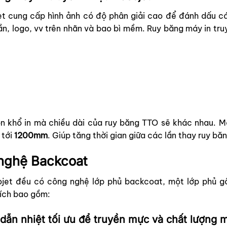
jet cung cấp hình ảnh có độ phân giải cao để đánh dấu cá
ần, logo, vv trên nhãn và bao bì mềm. Ruy băng máy in tru
ọn khổ in mà chiều dài của ruy băng TTO sẽ khác nhau. M
 tới
1200mm
. Giúp tăng thời gian giữa các lần thay ruy băn
 nghệ Backcoat
ojet đều có công nghệ lớp phủ backcoat, một lớp phủ gố
 ích bao gồm:
ẫn nhiệt tối ưu để truyền mực và chất lượng m