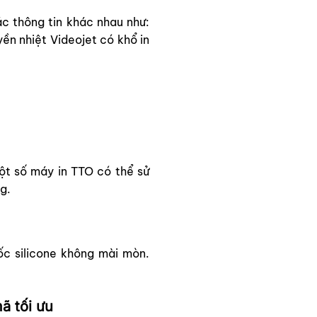
c thông tin khác nhau như:
yền nhiệt Videojet có khổ in
ột số máy in TTO có thể sử
g.
c silicone không mài mòn.
ã tối ưu