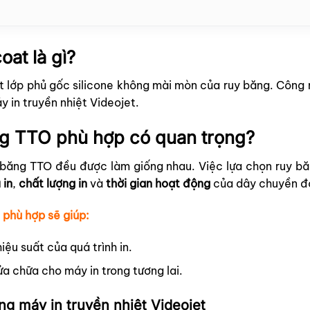
at là gì?
t lớp phủ gốc silicone không mài mòn của ruy băng. Công
 in truyền nhiệt Videojet.
g TTO phù hợp có quan trọng?
 băng TTO đều được làm giống nhau. Việc lựa chọn ruy b
 in
,
chất lượng in
và
thời gian hoạt động
của dây chuyền đó
 phù hợp sẽ giúp:
ệu suất của quá trình in.
ửa chữa cho máy in trong tương lai.
ng máy in truyền nhiệt Videojet