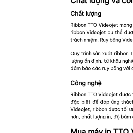
Chất lượng và cô
Chất lượng
Ribbon TTO Videojet mang l
ribbon Videojet cụ thể đượ
trách nhiệm. Ruy băng Vid
Quy trình sản xuất ribbon 
lượng ổn định, từ khâu ngh
đảm bảo các ruy băng với 
Công nghệ
Ribbon TTO Videojet được t
đặc biệt để đáp ứng thách
Videojet, ribbon được tối ư
hơn, chất lượng in, độ bám 
Mua máy in TTO V