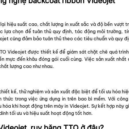
ng nghệ backcoat ribbon Videojet
ại hiệu suất cao, chất lượng in xuất sắc và độ bền vượt tr
c lựa chọn để tuân thủ quy định, tác động môi trường, t
eojet cũng
đảm bảo tuân thủ theo các tiêu chuẩn và quy đị
TTO Videojet được thiết kế để giám sát chặt chẽ quá trình 
iền mực đến khâu đóng gói cuối cùng. Việc sản xuất nhất q
chất lượng cao như nhau.
hiết kế, thử nghiệm và sản xuất đặc biệt để tối ưu hóa hi
 thức trong việc ứng dụng in trên bao bì mềm. Với côn
u hóa khi hoạt động trên máy in Videojet. Sự kết hợp này g
dính tối ưu và hiệu suất hoạt động tốt hơn.
ideojet, ruy băng TTO ở đâu?