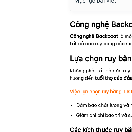
Mục lục bài viết
Công nghệ Backco
Công nghệ Backcoat
là mộ
tất cả các ruy băng của máy
Lựa chọn ruy băn
Không phải tất cả các ruy
hưởng đến
tuổi thọ của đầu
Việc lựa chọn ruy băng TTO
Đảm bảo chất lượng và hi
Giảm chi phí bảo trì và s
Các kích thước ruy bă