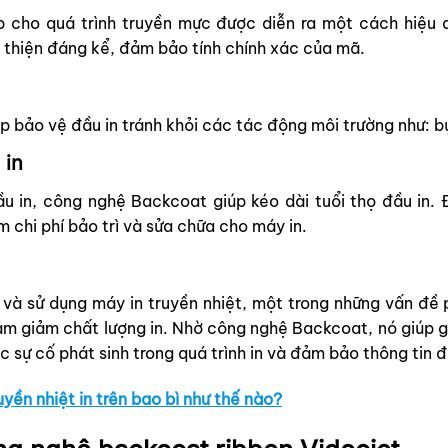
p cho quá trình truyền mực được diễn ra một cách hiệu 
i thiện đáng kể, đảm bảo tính chính xác của mã.
 bảo vệ đầu in tránh khỏi các tác động môi trường như: bụ
 in
 in, công nghệ Backcoat giúp kéo dài tuổi thọ đầu in. 
m chi phí bảo trì và sửa chữa cho máy in.
 và sử dụng máy in truyền nhiệt, một trong những vấn đề p
àm giảm chất lượng in. Nhờ công nghệ Backcoat, nó giúp gi
c sự cố phát sinh trong quá trình in và đảm bảo thông tin đ
yền nhiệt in trên bao bì như thế nào?