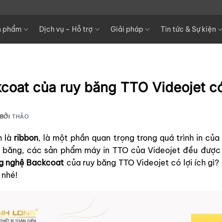
n phẩm
Dịch vụ – Hỗ trợ
Giải pháp
Tin tức & Sự kiện
oat của ruy băng TTO Videojet có 
BỞI
THẢO
h là
ribbon
, là một phần quan trọng trong quá trình in củ
uy băng, các sản phẩm
máy in TTO
của Videojet đều được 
g nghệ Backcoat
của ruy băng TTO Videojet có lợi ích gì
 nhé!