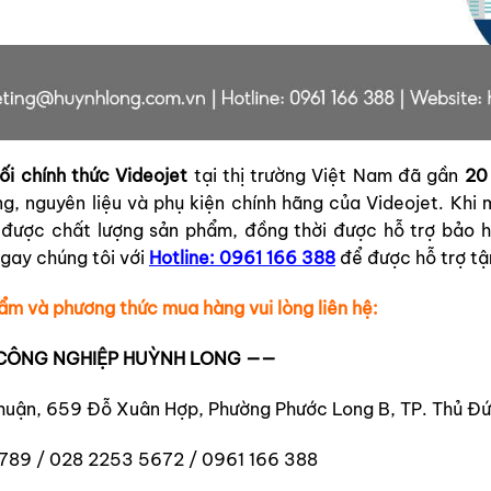
ối chính thức Videojet
tại thị trường Việt Nam đã gần
20
g, nguyên liệu và phụ kiện chính hãng của Videojet. Khi
được chất lượng sản phẩm, đồng thời được hỗ trợ bảo h
ngay chúng tôi với
Hotline: 0961 166 388
để được hỗ trợ tận
hẩm và phương thức mua hàng vui lòng liên hệ:
Ị CÔNG NGHIỆP HUỲNH LONG ——
huận, 659 Đỗ Xuân Hợp, Phường Phước Long B, TP. Thủ Đức
6789 / 028 2253 5672 / 0961 166 388