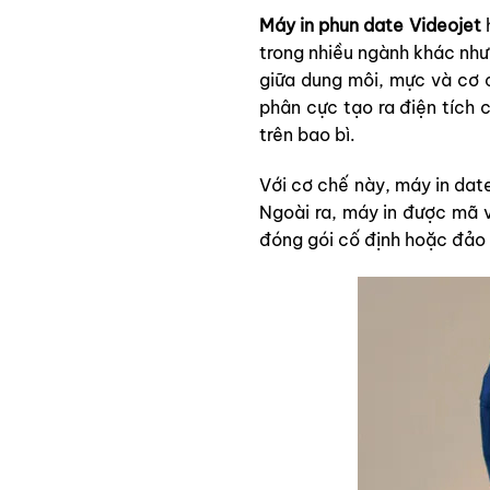
Máy in phun date Videojet
h
trong nhiều ngành khác như
giữa dung môi, mực và cơ 
phân cực tạo ra điện tích c
trên bao bì.
Với cơ chế này, máy in dat
Ngoài ra, máy in được mã v
đóng gói cố định hoặc đảo 