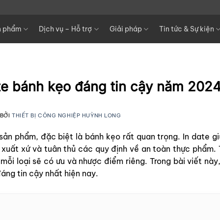
n phẩm
Dịch vụ – Hỗ trợ
Giải pháp
Tin tức & Sự kiện
ate bánh kẹo đáng tin cậy năm 202
BỞI
THIẾT BỊ CÔNG NGHIỆP HUỲNH LONG
 sản phẩm, đặc biệt là bánh kẹo rất quan trọng. In date 
xuất xứ và tuân thủ các quy định về an toàn thực phẩm. T
 mỗi loại sẽ có ưu và nhược điểm riêng. Trong bài viết này
áng tin cậy nhất hiện nay.