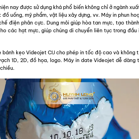
iện nay được sử dụng khá phổ biến không chỉ ở ngành xuấ
: đồ uống, mỹ phẩm, vật liệu xây dựng, vv. Máy in phun hoạ
chế điện phân cực. Dung môi giúp hòa tan mực, tạo thành
ho các hạt mực, giúp chúng di chuyển liên tục trong đầu i
e bánh kẹo Videojet CIJ cho phép in tốc độ cao và không t
ạch 1D, 2D, đồ họa, logo. Máy in date Videojet dễ dàng 
chiều.