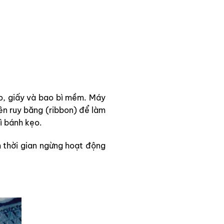
o, giấy và bao bì mềm. Máy
lên ruy băng (ribbon) để làm
ì bánh kẹo.
m thời gian ngừng hoạt động