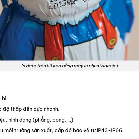
In date trên hũ kẹo bằng máy in phun Videojet
 bì
c độ thấp đến cực nhanh.
iệu, hình dạng (phẳng, cong, …)
ều môi trường sản xuất, cấp độ bảo vệ từ IP43-IP66.