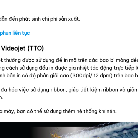
dẫn đến phát sinh chi phí sản xuất.
phun liên tục
t Videojet (TTO)
et
thường được sử dụng để in mã trên các bao bì màng dẻ
ng cách sử dụng đầu in được gia nhiệt tác động trực tiếp 
nh bản in có độ phân giải cao (300dpi/ 12 dpm) trên bao b
i đa hóa việc sử dụng ribbon, giúp tiết kiệm ribbon và giả
n.
a máy, bạn có thể sử dụng thêm hệ thống khí nén.