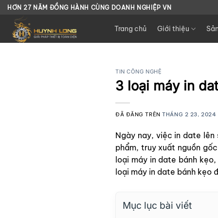
Chuyển
HƠN 27 NĂM ĐỒNG HÀNH CÙNG DOANH NGHIỆP VN
đến
Trang chủ
Giới thiệu
Sả
nội
dung
TIN CÔNG NGHỆ
3 loại máy in d
ĐÃ ĐĂNG TRÊN
THÁNG 2 23, 2024
Ngày nay, việc in date lên
phẩm, truy xuất nguồn gốc 
loại máy in date bánh kẹo,
loại máy in date bánh kẹo đ
Mục lục bài viết