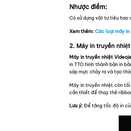
Nhược điểm:
Có sử dụng vật tư tiêu hao 
Xem thêm:
Các loại máy in 
2. Máy in truyền nhiệ
Máy in truyền nhiệt Videoj
in TTO hình thành bản in bằ
sáp mực chảy ra và tạo thà
Máy in truyền nhiệt còn tố
cần thiết để thay thế ribbo
Lưu ý:
Để tăng tốc độ in củ