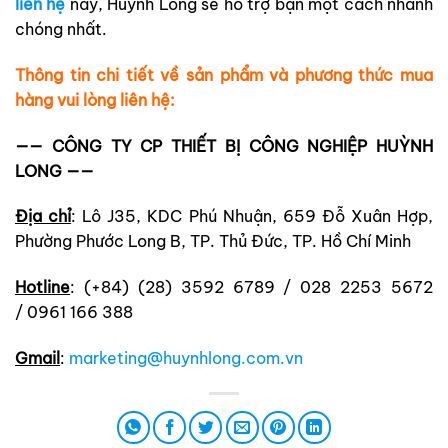
liên hệ
này, Huỳnh Long sẽ hỗ trợ bạn một cách nhanh
chóng nhất.
Thông tin chi tiết về sản phẩm và phương thức mua
hàng vui lòng liên hệ:
—— CÔNG TY CP THIẾT BỊ CÔNG NGHIỆP HUỲNH
LONG ——
Địa chỉ
: Lô J35, KDC Phú Nhuận, 659 Đỗ Xuân Hợp,
Phường Phước Long B, TP. Thủ Đức, TP. Hồ Chí Minh
Hotline
: (+84) (28) 3592 6789 / 028 2253 5672
/ 0961 166 388
Gmail
:
marketing@huynhlong.com.vn