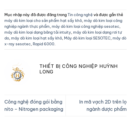
Mục nhập này đã được đăng trong
Tin công nghệ
và được gắn thẻ
máy dò kim loại cho sản phẩm hạt sấy khô
,
máy dò kim loại công
nghiệp ngành thực phẩm
,
máy dò kim loại công nghiệp sesotec
,
máy dò kim loại dạng băng tải intuity
,
máy dò kim loại dạng rơi tự
do
,
máy dò kim loại hạt sấy khô
,
Máy dò kim loại SESOTEC
,
máy dò
x-ray sesotec
,
Rapid 6000
.
THIẾT BỊ CÔNG NGHIỆP HUỲNH
LONG
Công nghệ đóng gói bằng
In mã vạch 2D trên lọ
nito – Nitrogen packaging
ngành dược phẩm