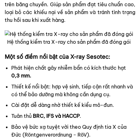
trên băng chuyền. Giúp sản phẩm đạt tiêu chuẩn cao,
loại bỏ các khiếu nại về sản phẩm và tránh tình trạng
thu hồi sau khi xuất hàng.
Hệ thống kiểm tra X-ray cho sản phẩm đã đóng gói
Một số điểm nổi bật của X-ray Sesotec:
Phát hiện chất gây nhiễm bẩn có kích thước hạt
0,3 mm.
Thiết kế nổi bật: hợp vệ sinh, tiếp cận rất nhanh và
có thể bảo dưỡng mà không cần dụng cụ.
Cài đặt dễ dàng nhờ thiết kế kiểu mô-đun.
Tuân thủ
BRC, IFS và HACCP
.
Bảo vệ bức xạ tuyệt vời theo Quy định tia X của
Đức (Röntgenverordnung − RöV).