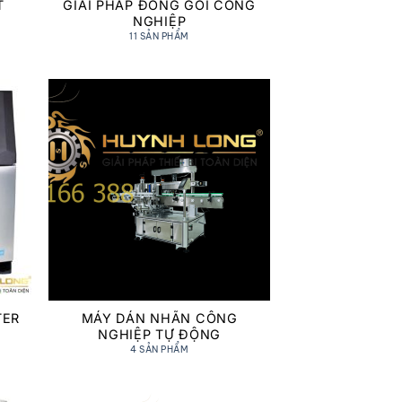
T
GIẢI PHÁP ĐÓNG GÓI CÔNG
NGHIỆP
11 SẢN PHẨM
TER
MÁY DÁN NHÃN CÔNG
NGHIỆP TỰ ĐỘNG
4 SẢN PHẨM