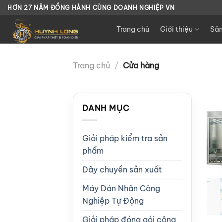
Chuyển
HƠN 27 NĂM ĐỒNG HÀNH CÙNG DOANH NGHIỆP VN
đến
Trang chủ
Giới thiệu
Sả
nội
dung
Trang chủ
/
Cửa hàng
DANH MỤC
Giải pháp kiểm tra sản
phẩm
Dây chuyền sản xuất
Máy Dán Nhãn Công
Nghiệp Tự Động
Giải pháp đóng gói công