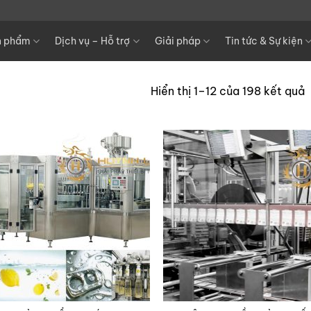
n phẩm
Dịch vụ – Hỗ trợ
Giải pháp
Tin tức & Sự kiện
Hiển thị 1–12 của 198 kết quả