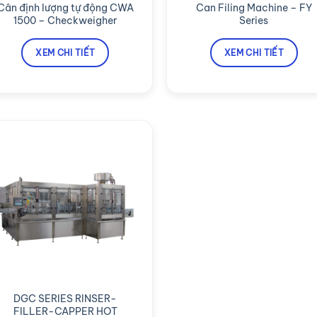
Cân định lượng tự động CWA
Can Filing Machine – FY
1500 – Checkweigher
Series
XEM CHI TIẾT
XEM CHI TIẾT
DGC SERIES RINSER-
FILLER-CAPPER HOT