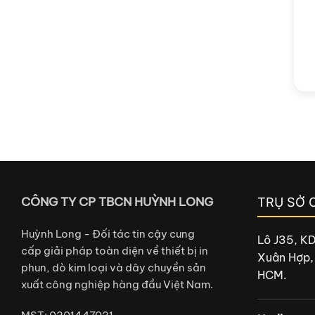
CÔNG TY CP TBCN HUỲNH LONG
TRỤ SỞ 
Huỳnh Long - Đối tác tin cậy cung
Lô J35, K
cấp giải pháp toàn diện về thiết bị in
Xuân Hợp,
phun, dò kim loại và dây chuyền sản
HCM.
xuất công nghiệp hàng đầu Việt Nam.