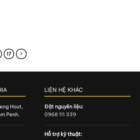
17
IA
LIỆN HỆ KHÁC
eng Hout,
Đặt nguyên liệu:
om Penh.
0968 111 339
Hỗ trợ kỹ thuật: