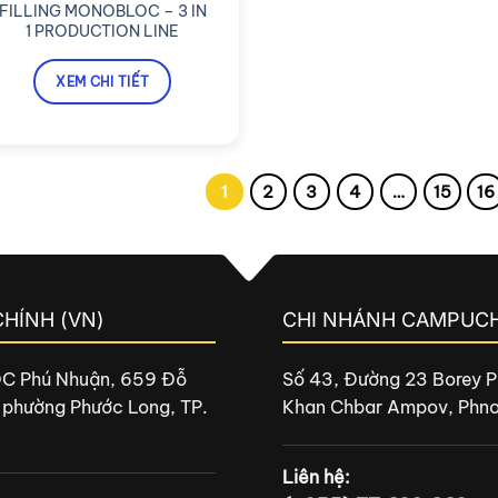
FILLING MONOBLOC – 3 IN
1 PRODUCTION LINE
XEM CHI TIẾT
1
2
3
4
…
15
16
CHÍNH (VN)
CHI NHÁNH CAMPUCH
DC Phú Nhuận, 659 Đỗ
Số 43, Đường 23 Borey P
 phường Phước Long, TP.
Khan Chbar Ampov, Phn
Liên hệ: