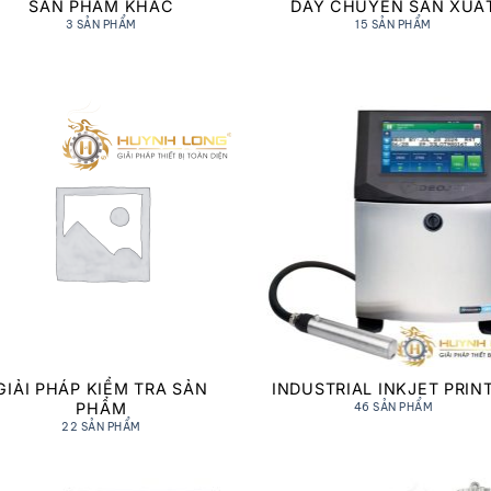
SẢN PHẨM KHÁC
DÂY CHUYỀN SẢN XUẤ
3 SẢN PHẨM
15 SẢN PHẨM
GIẢI PHÁP KIỂM TRA SẢN
INDUSTRIAL INKJET PRIN
PHẨM
46 SẢN PHẨM
22 SẢN PHẨM