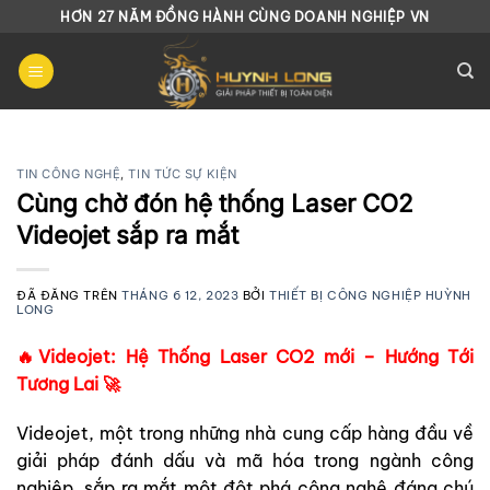
Chuyển
HƠN 27 NĂM ĐỒNG HÀNH CÙNG DOANH NGHIỆP VN
đến
nội
dung
TIN CÔNG NGHỆ
,
TIN TỨC SỰ KIỆN
Cùng chờ đón hệ thống Laser CO2
Videojet sắp ra mắt
ĐÃ ĐĂNG TRÊN
THÁNG 6 12, 2023
BỞI
THIẾT BỊ CÔNG NGHIỆP HUỲNH
LONG
🔥Videojet: Hệ Thống Laser CO2 mới – Hướng Tới
Tương Lai 🚀
Videojet, một trong những nhà cung cấp hàng đầu về
giải pháp đánh dấu và mã hóa trong ngành công
nghiệp, sắp ra mắt một đột phá công nghệ đáng chú