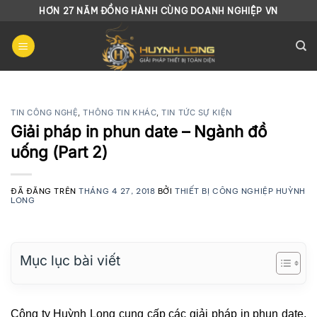
Chuyển
HƠN 27 NĂM ĐỒNG HÀNH CÙNG DOANH NGHIỆP VN
đến
nội
dung
TIN CÔNG NGHỆ
,
THÔNG TIN KHÁC
,
TIN TỨC SỰ KIỆN
Giải pháp in phun date – Ngành đồ
uống (Part 2)
ĐÃ ĐĂNG TRÊN
THÁNG 4 27, 2018
BỞI
THIẾT BỊ CÔNG NGHIỆP HUỲNH
LONG
Mục lục bài viết
Công ty Huỳnh Long cung cấp các giải pháp in phun date,