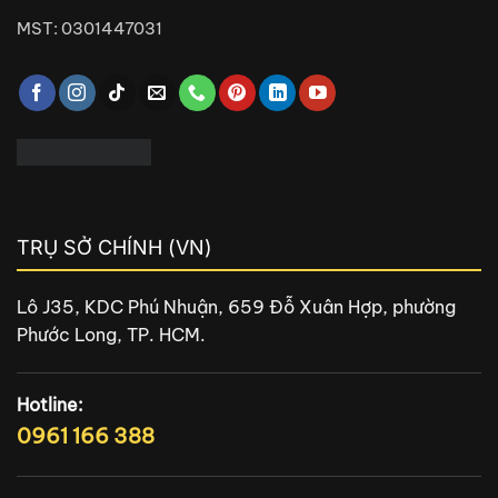
MST: 0301447031
TRỤ SỞ CHÍNH (VN)
Lô J35, KDC Phú Nhuận, 659 Đỗ Xuân Hợp, phường
Phước Long, TP. HCM.
Hotline:
0961 166 388