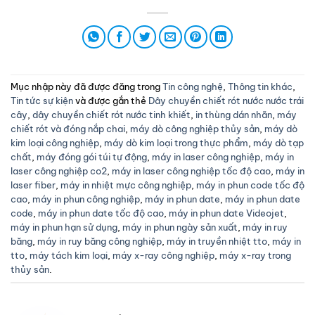
Mục nhập này đã được đăng trong
Tin công nghệ
,
Thông tin khác
,
Tin tức sự kiện
và được gắn thẻ
Dây chuyền chiết rót nước nước trái
cây
,
dây chuyền chiết rót nước tinh khiết
,
in thùng dán nhãn
,
máy
chiết rót và đóng nắp chai
,
máy dò công nghiệp thủy sản
,
máy dò
kim loại công nghiệp
,
máy dò kim loại trong thực phẩm
,
máy dò tạp
chất
,
máy đóng gói túi tự động
,
máy in laser công nghiệp
,
máy in
laser công nghiệp co2
,
máy in laser công nghiệp tốc độ cao
,
máy in
laser fiber
,
máy in nhiệt mực công nghiệp
,
máy in phun code tốc độ
cao
,
máy in phun công nghiệp
,
máy in phun date
,
máy in phun date
code
,
máy in phun date tốc độ cao
,
máy in phun date Videojet
,
máy in phun hạn sử dụng
,
máy in phun ngày sản xuất
,
máy in ruy
băng
,
máy in ruy băng công nghiệp
,
máy in truyền nhiệt tto
,
máy in
tto
,
máy tách kim loại
,
máy x-ray công nghiệp
,
máy x-ray trong
thủy sản
.