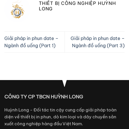
THIẾT BỊ CÔNG NGHIỆP HUỲNH
LONG
Giải pháp in phun date –
Giải pháp in phun date –
Ngành đồ uống (Part 1)
Ngành đồ uống (Part 3)
CÔNG TY CP TBCN HUỲNH LONG
Huỳnh Long - Đối tác tin cậy cung cấp giải pháp toàn
diện về thiết bị in phun, dò kim loại và dây chuyền sản
xuất công nghiệp hàng đầu Việt Nam.