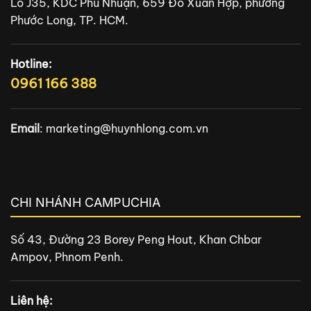
Lô J35, KDC Phú Nhuận, 659 Đỗ Xuân Hợp, phường
Phước Long, TP. HCM.
Hotline:
0961 166 388
Email
:
marketing@huynhlong.com.vn
CHI NHÁNH CAMPUCHIA
Số 43, Đường 23 Borey Peng Hout, Khan Chbar
Ampov, Phnom Penh.
Liên hệ: