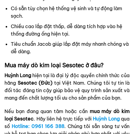
Có sẵn tùy chọn hệ thống vệ sinh và tự động làm
sạch.
Chiều cao lắp đặt thấp, dễ dàng tích hợp vào hệ
thống đường ống hiện tại.
Tiêu chuẩn Jacob giúp lắp đặt máy nhanh chóng và
dễ dàng.
Mua máy dò kim loại Sesotec ở đâu?
Huỳnh Long
hiện tại là đại lý độc quyền chính thức của
hãng
Sesotec (Đức)
tại Việt Nam. Chúng tôi tự tin là
đối tác đáng tin cậy giúp bảo vệ quy trình sản xuất và
mang đến chất lượng tối ưu cho sản phẩm của bạn.
Nếu bạn đang quan tâm hoặc cần
mua máy dò kim
loại Sesotec
. Hãy liên hệ trực tiếp với
Huỳnh Long
qua
số
Hotline: 0961 166 388
. Chúng tôi sẵn sàng tư vấn
và hỗ trợ bạn chọn lựa giải pháp phù hợp nhất với yêu