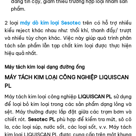
đáng tin cậy, giảm thiểu trường hợp loại nhầm sản
phẩm.
2 loại
máy dò kim loại Sesotec
trên có hỗ trợ nhiều
kiểu reject khác nhau như: thổi khí, thanh đẩy/ trượt
và nhiều tùy chọn khác. Việc này giúp quá trình phân
tách sản phẩm lẫn tạp chất kim loại được thực hiện
hiệu quả nhất.
Máy tách kim loại dạng đường ống
MÁY TÁCH KIM LOẠI CÔNG NGHIỆP LIQUISCAN
PL
Máy tách kim loại công nghiệp
LIQUISCAN PL
sử dụng
để loại bỏ kim loại trong các sản phẩm dạng lỏng và
sệt. Máy thường được lắp đặt giữa các trạm bơm và
chiết rót.
Sesotec PL
phù hợp để kiểm tra mứt, sô cô
la, các loại súp, nước sốt, các loại sốt, v.v. Máy tách
kim loại LIQUISCAN PL được cung cấp trên một khung