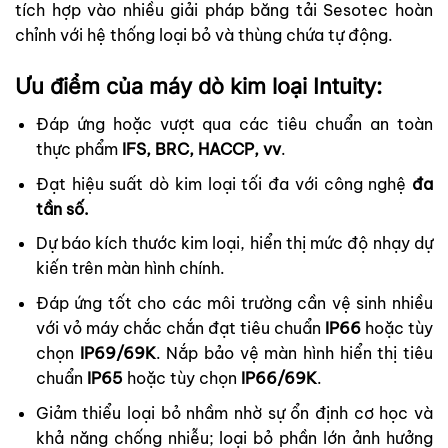
tích hợp vào nhiều giải pháp băng tải Sesotec hoàn
chỉnh với hệ thống loại bỏ và thùng chứa tự động.
Ưu điểm của máy dò kim loại Intuity:
Đáp ứng hoặc vượt qua các tiêu chuẩn an toàn
thực phẩm
IFS, BRC, HACCP, vv
.
Đạt hiệu suất dò kim loại tối đa với công nghệ
đa
tần số.
Dự báo kích thước kim loại, hiển thị mức độ nhạy dự
kiến trên màn hình chính.
Đáp ứng tốt cho các môi trường cần vệ sinh nhiều
với vỏ máy chắc chắn đạt tiêu chuẩn
IP66
hoặc tùy
chọn
IP69/69K
. Nắp bảo vệ màn hình hiển thị tiêu
chuẩn
IP65
hoặc tùy chọn
IP66/69K
.
Giảm thiểu loại bỏ nhầm nhờ sự ổn định cơ học và
khả năng chống nhiễu; loại bỏ phần lớn ảnh hưởng