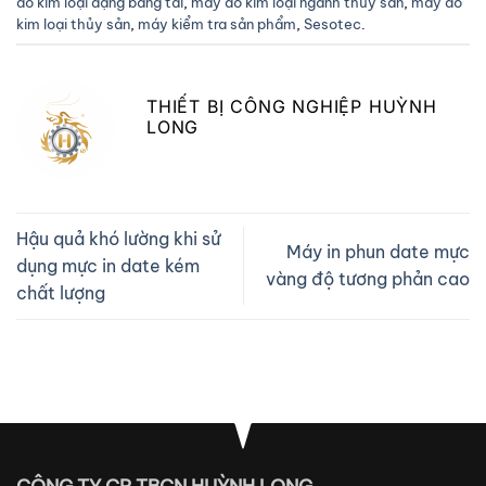
dò kim loại dạng băng tải
,
máy dò kim loại ngành thủy sản
,
máy dò
kim loại thủy sản
,
máy kiểm tra sản phẩm
,
Sesotec
.
THIẾT BỊ CÔNG NGHIỆP HUỲNH
LONG
Hậu quả khó lường khi sử
Máy in phun date mực
dụng mực in date kém
vàng độ tương phản cao
chất lượng
CÔNG TY CP TBCN HUỲNH LONG