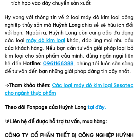
tích hợp vào dây chuyền sản xuất
Hy vọng với thông tin về 2 loại máy dò kim loại công
nghiệp thủy sản mà
Huỳnh Long
chia sẻ sẽ hữu ích đối
với bạn. Ngoài ra, Huỳnh Long còn cung cấp đa dạng
các loại
máy dò kim loại
khác, đáp ứng mọi nhu cầu
của khách hàng. Nếu bạn cần tư vấn giải pháp loại bỏ
kim loại cho sản phẩm của mình, đừng ngần ngại liên
hệ đến
Hotline:
0961166388
,
chúng tôi luôn sẵn sàng
để tư vấn đến bạn những giải pháp đáng tin cậy nhất.
⇒Tham khảo thêm:
Các loại máy dò kim loại Sesotec
cho ngành thực phẩm
Theo dõi Fanpage của Huỳnh Long
tại đây
.
🔰
Liên hệ để được hỗ trợ tư vấn, mua hàng:
CÔNG TY CỔ PHẦN THIẾT BỊ CÔNG NGHIỆP HUỲNH